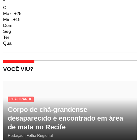
°
C
Máx.:
+
25
Mín.:
+
18
Dom
Seg
Ter
Qua
VOCÊ VIU?
CHÃ GRANDE
Corpo de chã-grandense
desaparecido é encontrado em área
de mata no Recife
Redação |
Folha Regional