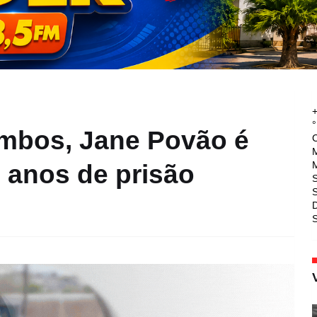
°
ombos, Jane Povão é
M
M
 anos de prisão