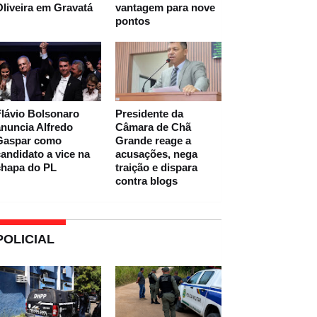
liveira em Gravatá
vantagem para nove
pontos
lávio Bolsonaro
Presidente da
nuncia Alfredo
Câmara de Chã
Gaspar como
Grande reage a
andidato a vice na
acusações, nega
chapa do PL
traição e dispara
contra blogs
POLICIAL