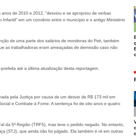
 anos de 2010 e 2012, "desviou e se apropriou de verbas
Infantil" em um convênio entre o município e o antigo Ministério
B
enção de uma parte dos salários de monitoras do Peti, também
ue as trabalhadoras eram ameaçadas de demissão caso não
B
o
refeita até a última atualização desta reportagem.
ada pela Justiça por causa de um desvio de R$ 173 mil em
Social e Combate à Fome. A sentença foi de oito anos e quatro
eral da 5ª Região (TRF5), mas teve o pedido negado. No entanto,
iça (STJ), que ainda não foi julgado. Ela também é ré em outras