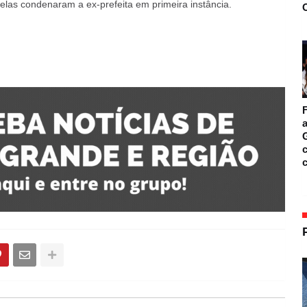
las condenaram a ex-prefeita em primeira instância.
O
F
a
c