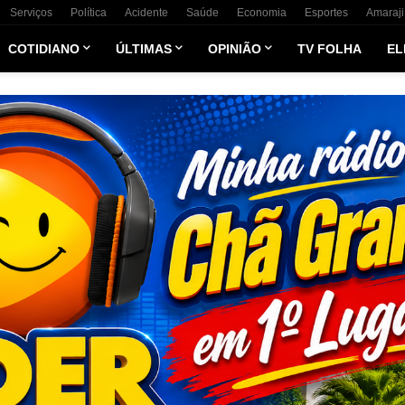
Serviços
Política
Acidente
Saúde
Economia
Esportes
Amaraji
COTIDIANO
ÚLTIMAS
OPINIÃO
TV FOLHA
EL