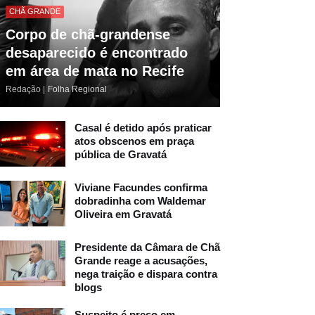
CHÃ GRANDE
Corpo de chã-grandense
desaparecido é encontrado
em área de mata no Recife
Redação |
Folha Regional
Casal é detido após praticar
atos obscenos em praça
pública de Gravatá
Viviane Facundes confirma
dobradinha com Waldemar
Oliveira em Gravatá
Presidente da Câmara de Chã
Grande reage a acusações,
nega traição e dispara contra
blogs
Suspeito é preso em