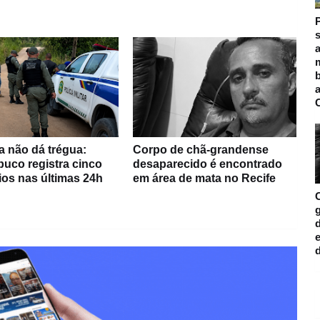
s
a
m
a não dá trégua:
Corpo de chã-grandense
uco registra cinco
desaparecido é encontrado
ios nas últimas 24h
em área de mata no Recife
d