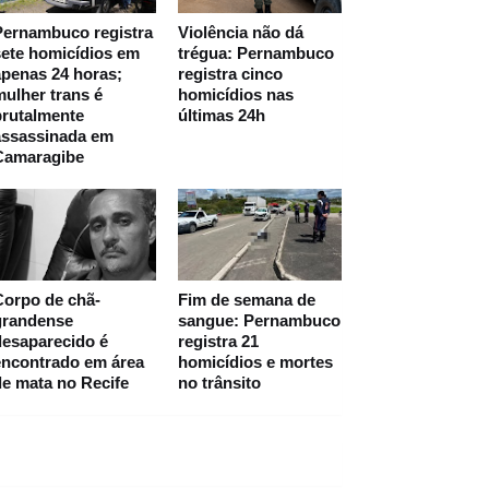
Pernambuco registra
Violência não dá
ete homicídios em
trégua: Pernambuco
penas 24 horas;
registra cinco
ulher trans é
homicídios nas
brutalmente
últimas 24h
assassinada em
Camaragibe
Corpo de chã-
Fim de semana de
grandense
sangue: Pernambuco
desaparecido é
registra 21
encontrado em área
homicídios e mortes
e mata no Recife
no trânsito