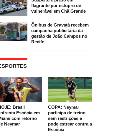
flagrante por estupro de
vulnerável em Chã Grande
Ônibus de Gravatá recebem
campanha publicitária da
gestão de João Campos no
Recife
ESPORTES
HOJE: Brasil
COPA: Neymar
nfrenta Escócia em
participa de treino
Miami com retorno
sem restrições e
de Neymar
pode estrear contra a
Escócia