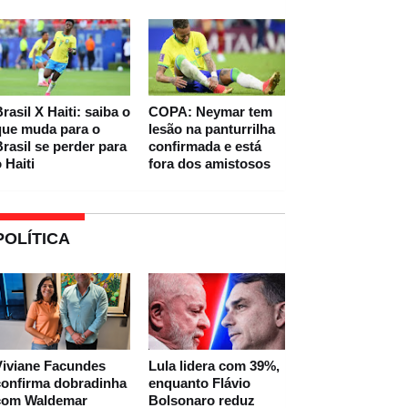
rasil X Haiti: saiba o
COPA: Neymar tem
que muda para o
lesão na panturrilha
rasil se perder para
confirmada e está
 Haiti
fora dos amistosos
POLÍTICA
Viviane Facundes
Lula lidera com 39%,
confirma dobradinha
enquanto Flávio
com Waldemar
Bolsonaro reduz