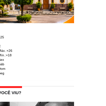
+
25
C
áx.:
+
26
ín.:
+
18
Sex
Sáb
Dom
Seg
VOCÊ VIU?