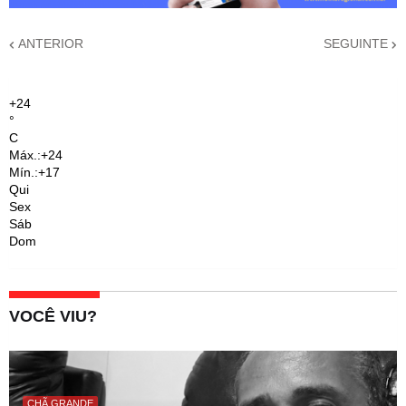
ANTERIOR
SEGUINTE
+
24
°
C
Máx.:
+
24
Mín.:
+
17
Qui
Sex
Sáb
Dom
VOCÊ VIU?
CHÃ GRANDE