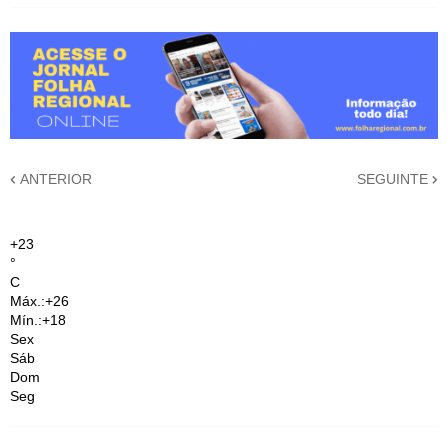
ANTERIOR
SEGUINTE
+
23
°
C
Máx.:
+
26
Mín.:
+
18
Sex
Sáb
Dom
Seg