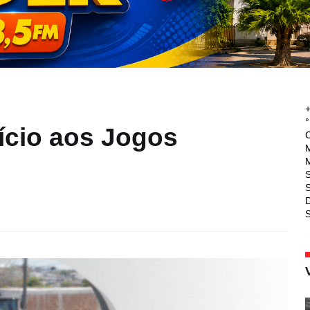
°
ício aos Jogos
M
M