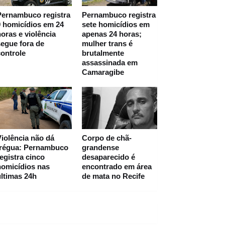
Pernambuco registra
Pernambuco registra
 homicídios em 24
sete homicídios em
oras e violência
apenas 24 horas;
egue fora de
mulher trans é
ontrole
brutalmente
assassinada em
Camaragibe
iolência não dá
Corpo de chã-
trégua: Pernambuco
grandense
egistra cinco
desaparecido é
homicídios nas
encontrado em área
ltimas 24h
de mata no Recife