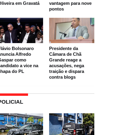
liveira em Gravatá
vantagem para nove
pontos
lávio Bolsonaro
Presidente da
nuncia Alfredo
Câmara de Chã
Gaspar como
Grande reage a
andidato a vice na
acusações, nega
chapa do PL
traição e dispara
contra blogs
POLICIAL