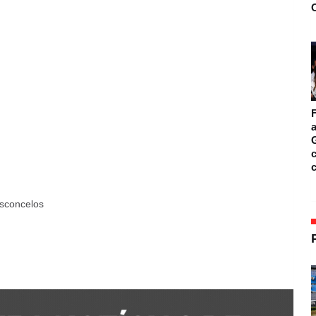
O
F
a
c
sconcelos