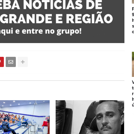
9
h
s
c
V
r
ú