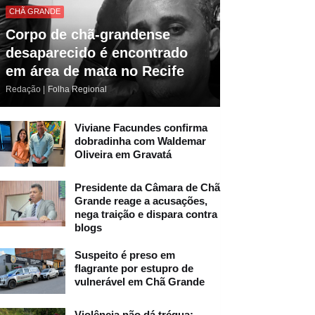
CHÃ GRANDE
Corpo de chã-grandense
desaparecido é encontrado
em área de mata no Recife
Redação |
Folha Regional
Viviane Facundes confirma
dobradinha com Waldemar
Oliveira em Gravatá
Presidente da Câmara de Chã
Grande reage a acusações,
nega traição e dispara contra
blogs
Suspeito é preso em
flagrante por estupro de
vulnerável em Chã Grande
Violência não dá trégua: