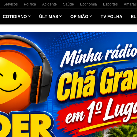
Serviços
Política
Acidente
Saúde
Economia
Esportes
Amaraji
COTIDIANO
ÚLTIMAS
OPINIÃO
TV FOLHA
EL