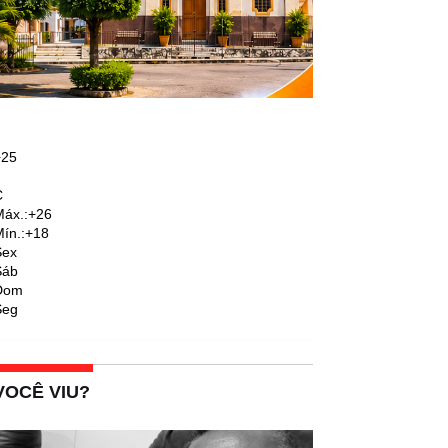
+
25
C
áx.:
+
26
ín.:
+
18
Sex
Sáb
Dom
Seg
VOCÊ VIU?