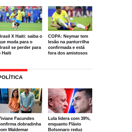
rasil X Haiti: saiba o
COPA: Neymar tem
que muda para o
lesão na panturrilha
rasil se perder para
confirmada e está
 Haiti
fora dos amistosos
POLÍTICA
Viviane Facundes
Lula lidera com 39%,
confirma dobradinha
enquanto Flávio
com Waldemar
Bolsonaro reduz