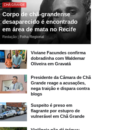
CHÃ GRANDE
Corpo de chã-grandense
desaparecido é encontrado
em área de mata no Recife
Redação |
Folha Regional
Viviane Facundes confirma
dobradinha com Waldemar
Oliveira em Gravatá
Presidente da Câmara de Chã
Grande reage a acusações,
nega traição e dispara contra
blogs
Suspeito é preso em
flagrante por estupro de
vulnerável em Chã Grande
Violência não dá trégua: