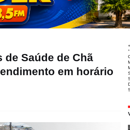
°
s de Saúde de Chã
M
M
tendimento em horário