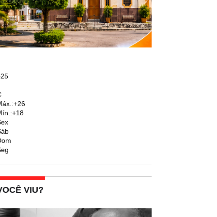
+
25
C
áx.:
+
26
ín.:
+
18
Sex
Sáb
Dom
Seg
VOCÊ VIU?