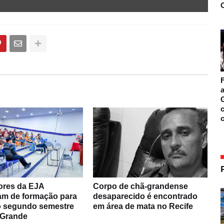
O
F
a
c
ores da EJA
Corpo de chã-grandense
pam de formação para
desaparecido é encontrado
do segundo semestre
em área de mata no Recife
 Grande