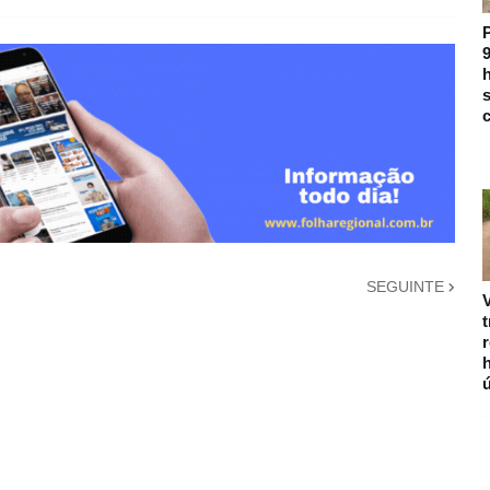
9
h
s
c
SEGUINTE
V
r
ú