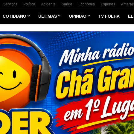
Serviços
Política
Acidente
Saúde
Economia
Esportes
Amaraji
COTIDIANO
ÚLTIMAS
OPINIÃO
TV FOLHA
EL