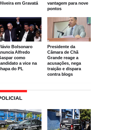
liveira em Gravatá
vantagem para nove
pontos
lávio Bolsonaro
Presidente da
nuncia Alfredo
Câmara de Chã
Gaspar como
Grande reage a
andidato a vice na
acusações, nega
chapa do PL
traição e dispara
contra blogs
POLICIAL