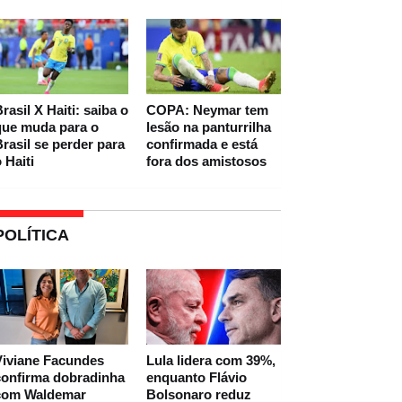
rasil X Haiti: saiba o
COPA: Neymar tem
que muda para o
lesão na panturrilha
rasil se perder para
confirmada e está
 Haiti
fora dos amistosos
POLÍTICA
Viviane Facundes
Lula lidera com 39%,
confirma dobradinha
enquanto Flávio
com Waldemar
Bolsonaro reduz