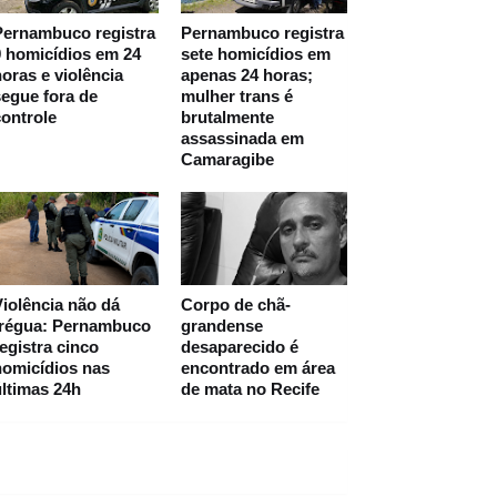
Pernambuco registra
Pernambuco registra
 homicídios em 24
sete homicídios em
oras e violência
apenas 24 horas;
egue fora de
mulher trans é
ontrole
brutalmente
assassinada em
Camaragibe
iolência não dá
Corpo de chã-
trégua: Pernambuco
grandense
egistra cinco
desaparecido é
homicídios nas
encontrado em área
ltimas 24h
de mata no Recife