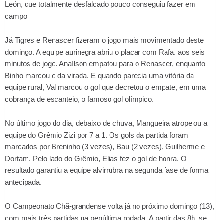
León, que totalmente desfalcado pouco conseguiu fazer em
campo.
Já Tigres e Renascer fizeram o jogo mais movimentado deste
domingo. A equipe aurinegra abriu o placar com Rafa, aos seis
minutos de jogo. Anaílson empatou para o Renascer, enquanto
Binho marcou o da virada. E quando parecia uma vitória da
equipe rural, Val marcou o gol que decretou o empate, em uma
cobrança de escanteio, o famoso gol olímpico.
No último jogo do dia, debaixo de chuva, Mangueira atropelou a
equipe do Grêmio Zizi por 7 a 1. Os gols da partida foram
marcados por Breninho (3 vezes), Bau (2 vezes), Guilherme e
Dortam. Pelo lado do Grêmio, Elias fez o gol de honra. O
resultado garantiu a equipe alvirrubra na segunda fase de forma
antecipada.
O Campeonato Chã-grandense volta já no próximo domingo (13),
com mais três partidas na penúltima rodada. A partir das 8h, se