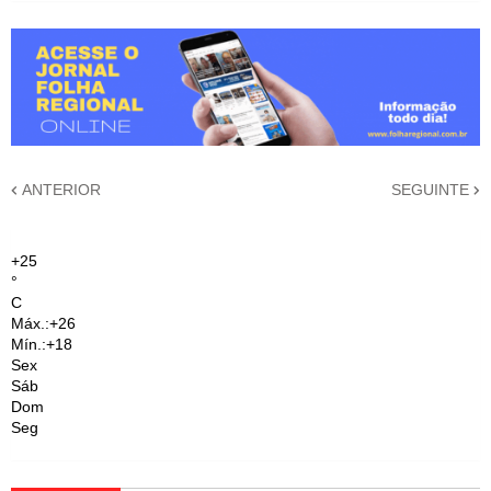
ANTERIOR
SEGUINTE
+
25
°
C
Máx.:
+
26
Mín.:
+
18
Sex
Sáb
Dom
Seg