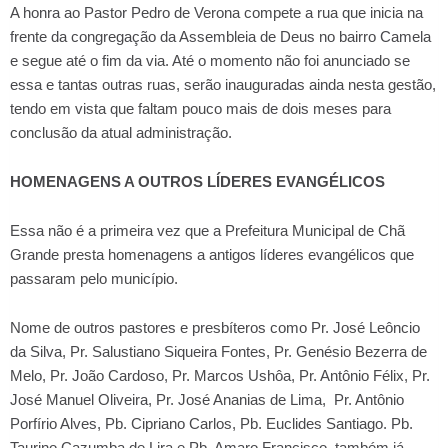
A honra ao Pastor Pedro de Verona compete a rua que inicia na
frente da congregação da Assembleia de Deus no bairro Camela
e segue até o fim da via. Até o momento não foi anunciado se
essa e tantas outras ruas, serão inauguradas ainda nesta gestão,
tendo em vista que faltam pouco mais de dois meses para
conclusão da atual administração.
HOMENAGENS A OUTROS LÍDERES EVANGÉLICOS
Essa não é a primeira vez que a Prefeitura Municipal de Chã
Grande presta homenagens a antigos líderes evangélicos que
passaram pelo município.
Nome de outros pastores e presbíteros como Pr. José Leôncio
da Silva, Pr. Salustiano Siqueira Fontes, Pr. Genésio Bezerra de
Melo, Pr. João Cardoso, Pr. Marcos Ushôa, Pr. Antônio Félix, Pr.
José Manuel Oliveira, Pr. José Ananias de Lima, Pr. Antônio
Porfírio Alves, Pb. Cipriano Carlos, Pb. Euclides Santiago. Pb.
Taurino Cazumba de Lira e Pb. Amaro Francisco, também já