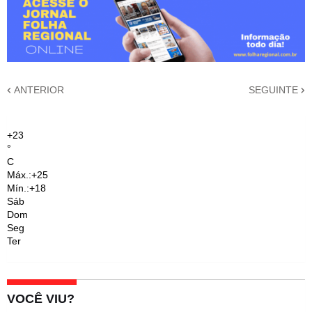
ANTERIOR
SEGUINTE
+
23
°
C
Máx.:
+
25
Mín.:
+
18
Sáb
Dom
Seg
Ter
VOCÊ VIU?