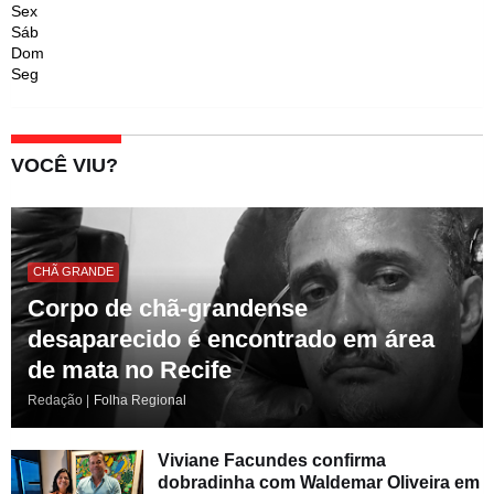
Sex
Sáb
Dom
Seg
VOCÊ VIU?
CHÃ GRANDE
Corpo de chã-grandense
desaparecido é encontrado em área
de mata no Recife
Redação |
Folha Regional
Viviane Facundes confirma
dobradinha com Waldemar Oliveira em