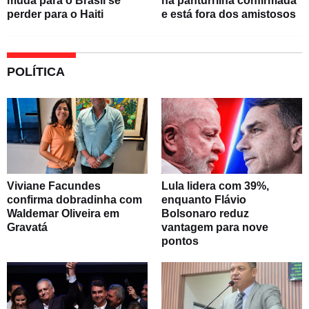
muda para o Brasil se
na panturrilha confirmada
perder para o Haiti
e está fora dos amistosos
POLÍTICA
Viviane Facundes
Lula lidera com 39%,
confirma dobradinha com
enquanto Flávio
Waldemar Oliveira em
Bolsonaro reduz
Gravatá
vantagem para nove
pontos