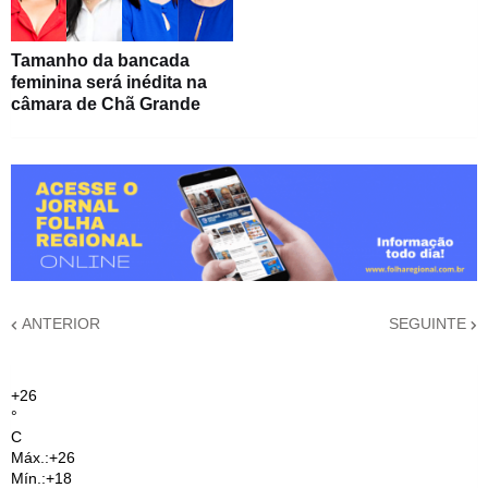
Tamanho da bancada
feminina será inédita na
câmara de Chã Grande
ANTERIOR
SEGUINTE
+
26
°
C
Máx.:
+
26
Mín.:
+
18