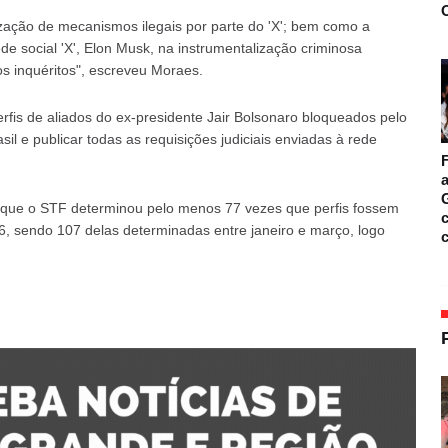
O
zação de mecanismos ilegais por parte do 'X'; bem como a
de social 'X', Elon Musk, na instrumentalização criminosa
os inquéritos", escreveu Moraes.
is de aliados do ex-presidente Jair Bolsonaro bloqueados pelo
l e publicar todas as requisições judiciais enviadas à rede
F
a
ca que o STF determinou pelo menos 77 vezes que perfis fossem
c
, sendo 107 delas determinadas entre janeiro e março, logo