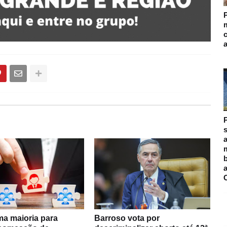
m
s
a
m
ma maioria para
Barroso vota por