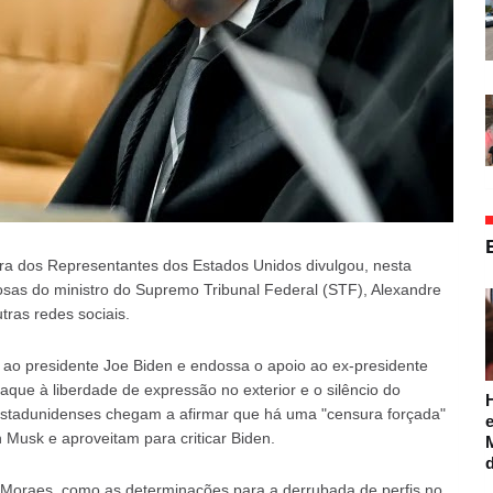
ra dos Representantes dos Estados Unidos divulgou, nesta
ilosas do ministro do Supremo Tribunal Federal (STF), Alexandre
utras redes sociais.
o ao presidente Joe Biden e endossa o apoio ao ex-presidente
que à liberdade de expressão no exterior e o silêncio do
 estadunidenses chegam a afirmar que há uma "censura forçada"
e
n Musk e aproveitam para criticar Biden.
 Moraes, como as determinações para a derrubada de perfis no