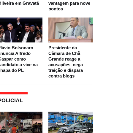
liveira em Gravatá
vantagem para nove
pontos
lávio Bolsonaro
Presidente da
nuncia Alfredo
Câmara de Chã
Gaspar como
Grande reage a
andidato a vice na
acusações, nega
chapa do PL
traição e dispara
contra blogs
POLICIAL