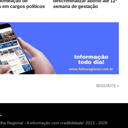
nomeação de
descriminalizar aborto até 12ª
 em cargos políticos
semana de gestação
SEGUINTE
L
lha Regional - A informação com credibilidade! 2013 - 2026