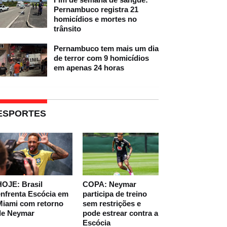
Pernambuco registra 21
homicídios e mortes no
trânsito
Pernambuco tem mais um dia
de terror com 9 homicídios
em apenas 24 horas
ESPORTES
HOJE: Brasil
COPA: Neymar
nfrenta Escócia em
participa de treino
Miami com retorno
sem restrições e
de Neymar
pode estrear contra a
Escócia