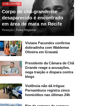
CHÃ GRANDE
Corpo de chã-grandense
desaparecido é encontrado
em área de mata no Recife
Redação |
Folha Regional
Viviane Facundes confirma
dobradinha com Waldemar
Oliveira em Gravatá
Presidente da Câmara de Chã
Grande reage a acusações,
nega traição e dispara contra
blogs
Violência não dá trégua:
Pernambuco registra cinco
homicídios nas últimas 24h
Fim de semana de sangue: