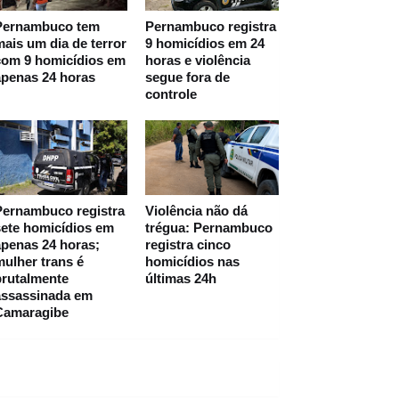
Pernambuco tem
Pernambuco registra
ais um dia de terror
9 homicídios em 24
com 9 homicídios em
horas e violência
apenas 24 horas
segue fora de
controle
Pernambuco registra
Violência não dá
ete homicídios em
trégua: Pernambuco
penas 24 horas;
registra cinco
ulher trans é
homicídios nas
brutalmente
últimas 24h
assassinada em
Camaragibe