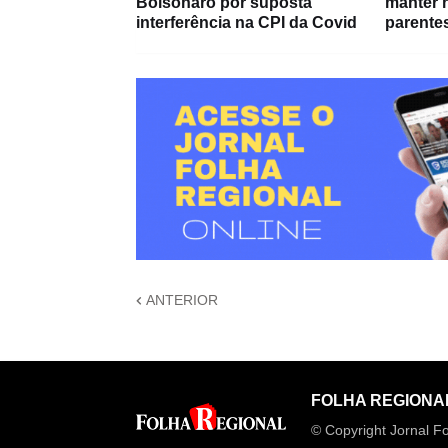
Bolsonaro por suposta
manter 
interferência na CPI da Covid
parentes
ANTERIOR
FOLHA REGIONA
© Copyright Jornal Fo