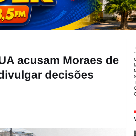
°
UA acusam Moraes de
M
M
divulgar decisões
T
Q