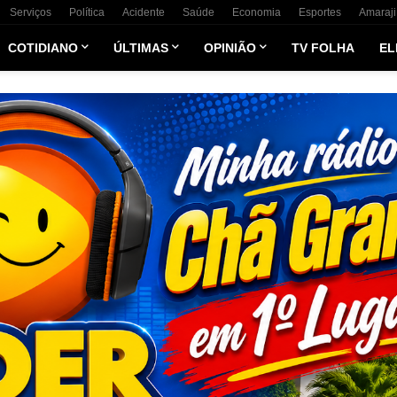
Serviços
Política
Acidente
Saúde
Economia
Esportes
Amaraji
COTIDIANO
ÚLTIMAS
OPINIÃO
TV FOLHA
EL