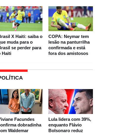
rasil X Haiti: saiba o
COPA: Neymar tem
que muda para o
lesão na panturrilha
rasil se perder para
confirmada e está
 Haiti
fora dos amistosos
POLÍTICA
Viviane Facundes
Lula lidera com 39%,
confirma dobradinha
enquanto Flávio
com Waldemar
Bolsonaro reduz