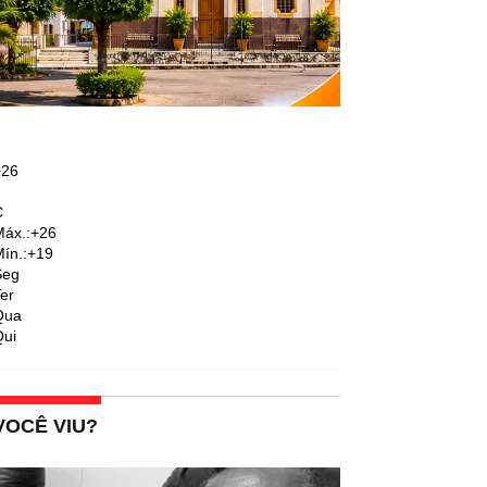
+
26
C
áx.:
+
26
ín.:
+
19
Seg
er
Qua
ui
VOCÊ VIU?