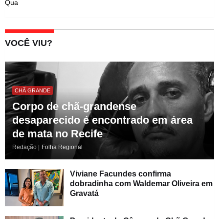
Qua
VOCÊ VIU?
CHÃ GRANDE
Corpo de chã-grandense
desaparecido é encontrado em área
de mata no Recife
Redação |
Folha Regional
Viviane Facundes confirma
dobradinha com Waldemar Oliveira em
Gravatá