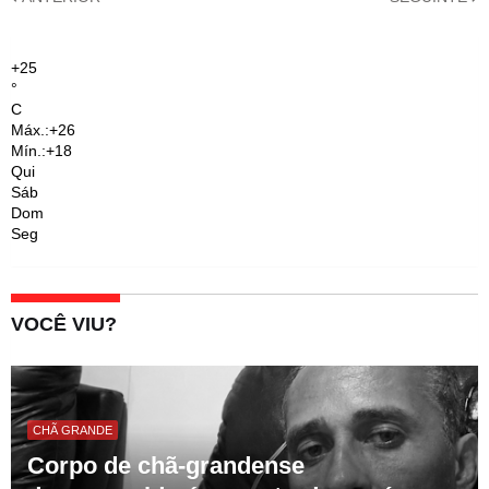
+
25
°
C
Máx.:
+
26
Mín.:
+
18
Qui
Sáb
Dom
Seg
VOCÊ VIU?
CHÃ GRANDE
Corpo de chã-grandense