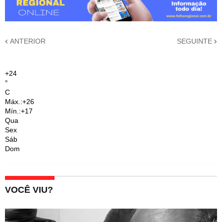
ANTERIOR
SEGUINTE
+
24
°
C
Máx.:
+
26
Mín.:
+
17
Qua
Sex
Sáb
Dom
VOCÊ VIU?