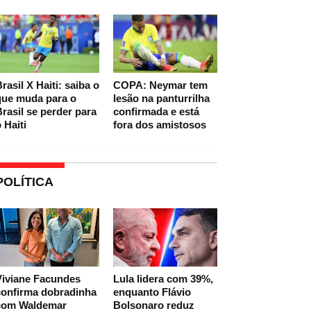
rasil X Haiti: saiba o
COPA: Neymar tem
que muda para o
lesão na panturrilha
rasil se perder para
confirmada e está
 Haiti
fora dos amistosos
POLÍTICA
Viviane Facundes
Lula lidera com 39%,
confirma dobradinha
enquanto Flávio
com Waldemar
Bolsonaro reduz