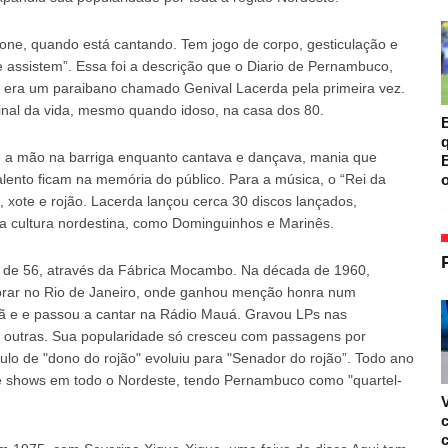
fone, quando está cantando. Tem jogo de corpo, gesticulação e
e assistem”. Essa foi a descrição que o Diario de Pernambuco,
m era um paraibano chamado Genival Lacerda pela primeira vez.
inal da vida, mesmo quando idoso, na casa dos 80.
B
 a mão na barriga enquanto cantava e dançava, mania que
B
o
talento ficam na memória do público. Para a música, o “Rei da
 xote e rojão. Lacerda lançou cerca 30 discos lançados,
a cultura nordestina, como Dominguinhos e Marinês.
 de 56, através da Fábrica Mocambo. Na década de 1960,
morar no Rio de Janeiro, onde ganhou menção honra num
ã e e passou a cantar na Rádio Mauá. Gravou LPs nas
re outras. Sua popularidade só cresceu com passagens por
tulo de "dono do rojão" evoluiu para "Senador do rojão”. Todo ano
de shows em todo o Nordeste, tendo Pernambuco como "quartel-