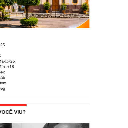
+
25
C
áx.:
+
26
ín.:
+
18
Sex
Sáb
Dom
Seg
VOCÊ VIU?