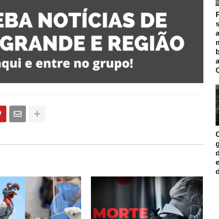
s
a
m
d