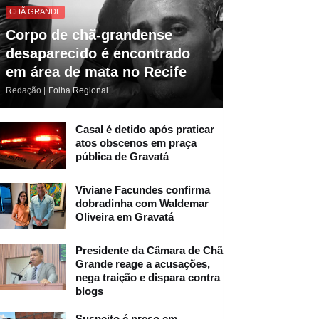
CHÃ GRANDE
Corpo de chã-grandense
desaparecido é encontrado
em área de mata no Recife
Redação |
Folha Regional
Casal é detido após praticar
atos obscenos em praça
pública de Gravatá
Viviane Facundes confirma
dobradinha com Waldemar
Oliveira em Gravatá
Presidente da Câmara de Chã
Grande reage a acusações,
nega traição e dispara contra
blogs
Suspeito é preso em