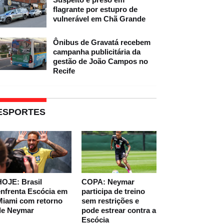
flagrante por estupro de
vulnerável em Chã Grande
Ônibus de Gravatá recebem
campanha publicitária da
gestão de João Campos no
Recife
ESPORTES
HOJE: Brasil
COPA: Neymar
nfrenta Escócia em
participa de treino
Miami com retorno
sem restrições e
de Neymar
pode estrear contra a
Escócia