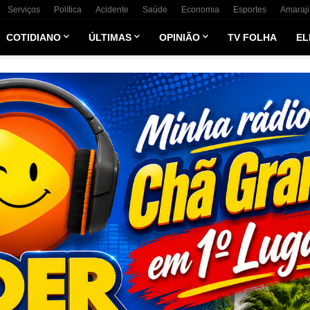
Serviços
Política
Acidente
Saúde
Economia
Esportes
Amaraji
COTIDIANO
ÚLTIMAS
OPINIÃO
TV FOLHA
EL