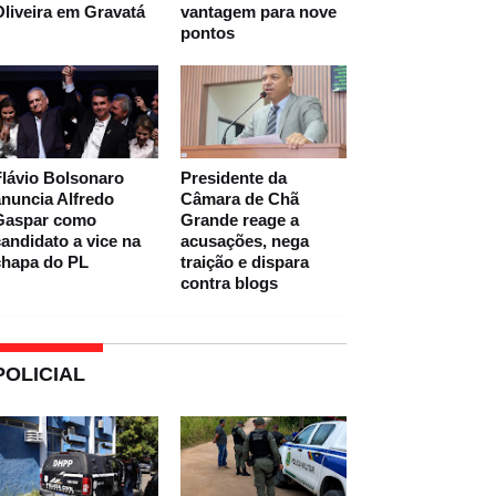
liveira em Gravatá
vantagem para nove
pontos
lávio Bolsonaro
Presidente da
nuncia Alfredo
Câmara de Chã
Gaspar como
Grande reage a
andidato a vice na
acusações, nega
chapa do PL
traição e dispara
contra blogs
POLICIAL