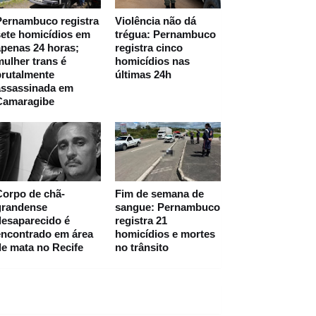
Pernambuco registra
Violência não dá
ete homicídios em
trégua: Pernambuco
penas 24 horas;
registra cinco
ulher trans é
homicídios nas
brutalmente
últimas 24h
assassinada em
Camaragibe
Corpo de chã-
Fim de semana de
grandense
sangue: Pernambuco
desaparecido é
registra 21
encontrado em área
homicídios e mortes
e mata no Recife
no trânsito