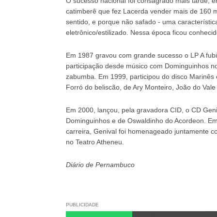
O sucesso nacional foi consagrado mais tarde, 
catimberê que fez Lacerda vender mais de 160 mi
sentido, e porque não safado - uma característica
eletrônico/estilizado. Nessa época ficou conhec
Em 1987 gravou com grande sucesso o LP A fubic
participação desde músico com Dominguinhos no 
zabumba. Em 1999, participou do disco Marinês e
Forró do beliscão, de Ary Monteiro, João do Vale
Em 2000, lançou, pela gravadora CID, o CD Geniv
Dominguinhos e de Oswaldinho do Acordeon. Em
carreira, Genival foi homenageado juntamente co
no Teatro Atheneu.
Diário de Pernambuco
PUBLICIDADE