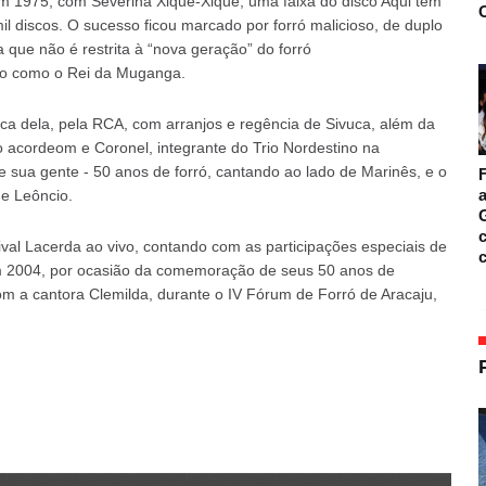
em 1975, com Severina Xique-Xique, uma faixa do disco Aqui tem
O
l discos. O sucesso ficou marcado por forró malicioso, de duplo
 que não é restrita à “nova geração” do forró
ido como o Rei da Muganga.
a dela, pela RCA, com arranjos e regência de Sivuca, além da
acordeom e Coronel, integrante do Trio Nordestino na
 sua gente - 50 anos de forró, cantando ao lado de Marinês, e o
F
a
 e Leôncio.
c
al Lacerda ao vivo, contando com as participações especiais de
 2004, por ocasião da comemoração de seus 50 anos de
m a cantora Clemilda, durante o IV Fórum de Forró de Aracaju,