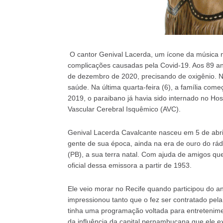
O cantor Genival Lacerda, um ícone da música nor
complicações causadas pela Covid-19. Aos 89 an
de dezembro de 2020, precisando de oxigênio. N
saúde. Na última quarta-feira (6), a família c
2019, o paraibano já havia sido internado no Hos
Vascular Cerebral Isquêmico (AVC).
Genival Lacerda Cavalcante nasceu em 5 de abril
gente de sua época, ainda na era de ouro do r
(PB), a sua terra natal. Com ajuda de amigos q
oficial dessa emissora a partir de 1953.
Ele veio morar no Recife quando participou do 
impressionou tanto que o fez ser contratado pe
tinha uma programação voltada para entretenimen
da influência da capital pernambucana que ele e