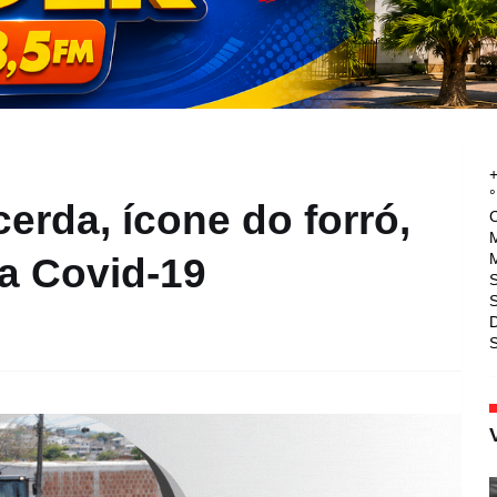
°
erda, ícone do forró,
M
M
a Covid-19