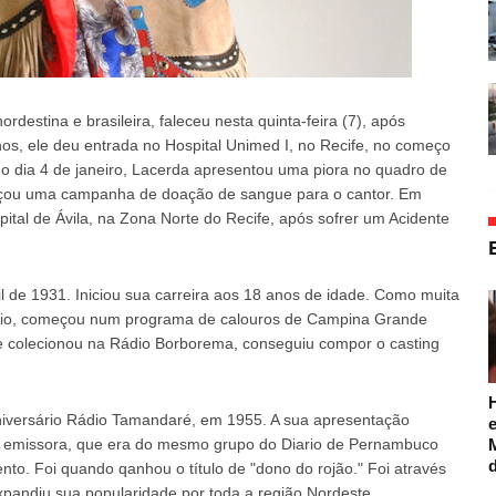
destina e brasileira, faleceu nesta quinta-feira (7), após
os, ele deu entrada no Hospital Unimed I, no Recife, no começo
o dia 4 de janeiro, Lacerda apresentou uma piora no quadro de
omeçou uma campanha de doação de sangue para o cantor. Em
pital de Ávila, na Zona Norte do Recife, após sofrer um Acidente
 de 1931. Iniciou sua carreira aos 18 anos de idade. Como muita
ádio, começou num programa de calouros de Campina Grande
ue colecionou na Rádio Borborema, conseguiu compor o casting
aniversário Rádio Tamandaré, em 1955. A sua apresentação
e
la emissora, que era do mesmo grupo do Diario de Pernambuco
to. Foi quando qanhou o título de "dono do rojão." Foi através
xpandiu sua popularidade por toda a região Nordeste.