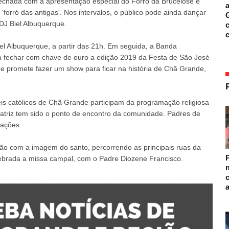
 fechada com a apresentação especial do Forró da Brucelose e
a
forró das antigas'. Nos intervalos, o público pode ainda dançar
DJ Biel Albuquerque.
c
iel Albuquerque, a partir das 21h. Em seguida, a Banda
a fechar com chave de ouro a edição 2019 da Festa de São José
 promete fazer um show para ficar na história de Chã Grande,
éis católicos de Chã Grande participam da programação religiosa
Matriz tem sido o ponto de encontro da comunidade. Padres de
rações.
o com a imagem do santo, percorrendo as principais ruas da
lebrada a missa campal, com o Padre Diozene Francisco.
m