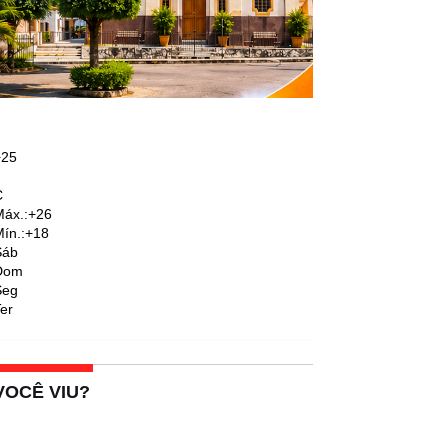
+
25
C
áx.:
+
26
ín.:
+
18
Sáb
Dom
Seg
er
VOCÊ VIU?