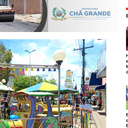
e
B
B