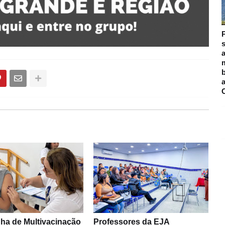
s
a
m
a de Multivacinação
Professores da EJA