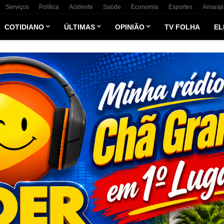
Serviços
Política
Acidente
Saúde
Economia
Esportes
Amaraji
COTIDIANO
ÚLTIMAS
OPINIÃO
TV FOLHA
EL