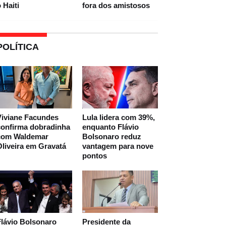
 Haiti
fora dos amistosos
POLÍTICA
Viviane Facundes
Lula lidera com 39%,
confirma dobradinha
enquanto Flávio
com Waldemar
Bolsonaro reduz
liveira em Gravatá
vantagem para nove
pontos
lávio Bolsonaro
Presidente da