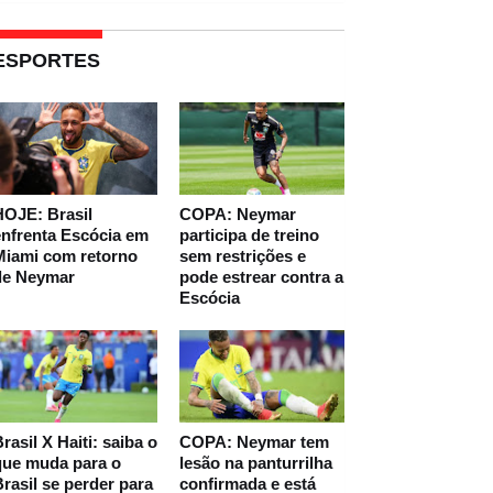
ESPORTES
HOJE: Brasil
COPA: Neymar
nfrenta Escócia em
participa de treino
Miami com retorno
sem restrições e
de Neymar
pode estrear contra a
Escócia
rasil X Haiti: saiba o
COPA: Neymar tem
que muda para o
lesão na panturrilha
rasil se perder para
confirmada e está