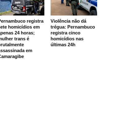
Pernambuco registra
Violência não dá
ete homicídios em
trégua: Pernambuco
penas 24 horas;
registra cinco
ulher trans é
homicídios nas
brutalmente
últimas 24h
assassinada em
Camaragibe