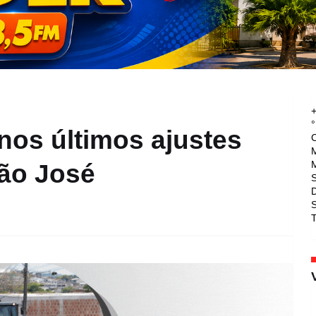
°
nos últimos ajustes
M
M
São José
T