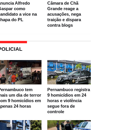
nuncia Alfredo
Câmara de Chã
Gaspar como
Grande reage a
andidato a vice na
acusações, nega
chapa do PL
traição e dispara
contra blogs
POLICIAL
Pernambuco tem
Pernambuco registra
ais um dia de terror
9 homicídios em 24
com 9 homicídios em
horas e violência
apenas 24 horas
segue fora de
controle