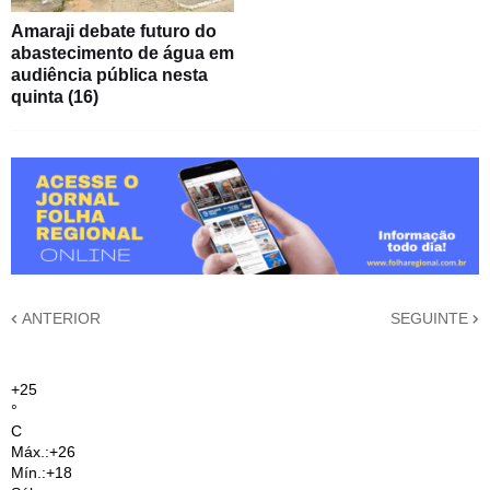
Amaraji debate futuro do
abastecimento de água em
audiência pública nesta
quinta (16)
ANTERIOR
SEGUINTE
+
25
°
C
Máx.:
+
26
Mín.:
+
18