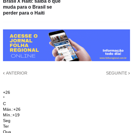
Brasil X Haiti: saiba o que
muda para o Brasil se
perder para o Haiti
ANTERIOR
SEGUINTE
+
26
°
C
Máx.:
+
26
Mín.:
+
19
Seg
Ter
Qua