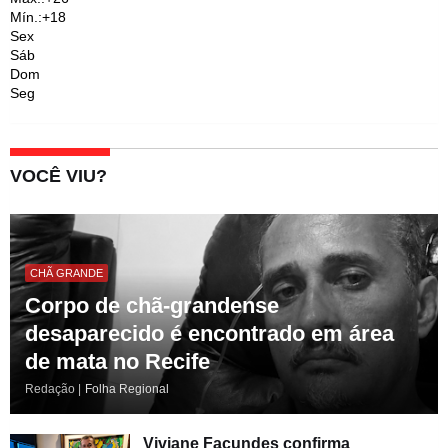
Mín.:
+
18
Sex
Sáb
Dom
Seg
VOCÊ VIU?
CHÃ GRANDE
Corpo de chã-grandense
desaparecido é encontrado em área
de mata no Recife
Redação |
Folha Regional
Viviane Facundes confirma