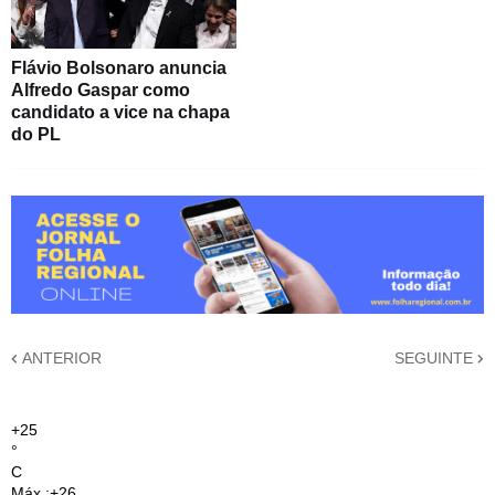
Flávio Bolsonaro anuncia
Alfredo Gaspar como
candidato a vice na chapa
do PL
ANTERIOR
SEGUINTE
+
25
°
C
Máx.:
+
26