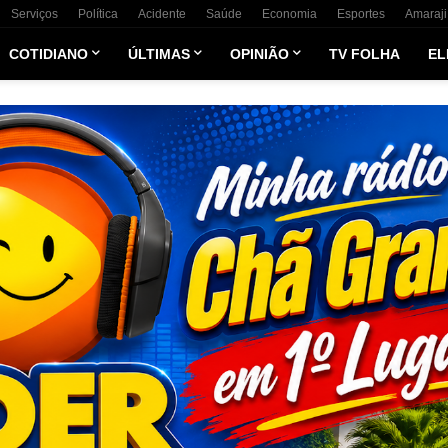
Serviços
Política
Acidente
Saúde
Economia
Esportes
Amaraji
COTIDIANO
ÚLTIMAS
OPINIÃO
TV FOLHA
EL