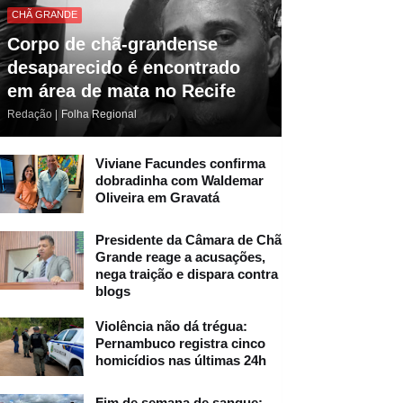
CHÃ GRANDE
Corpo de chã-grandense
desaparecido é encontrado
em área de mata no Recife
Redação |
Folha Regional
Viviane Facundes confirma
dobradinha com Waldemar
Oliveira em Gravatá
Presidente da Câmara de Chã
Grande reage a acusações,
nega traição e dispara contra
blogs
Violência não dá trégua:
Pernambuco registra cinco
homicídios nas últimas 24h
Fim de semana de sangue: