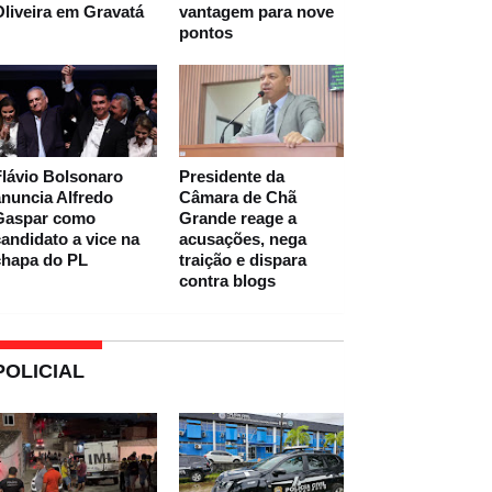
liveira em Gravatá
vantagem para nove
pontos
lávio Bolsonaro
Presidente da
nuncia Alfredo
Câmara de Chã
Gaspar como
Grande reage a
andidato a vice na
acusações, nega
chapa do PL
traição e dispara
contra blogs
POLICIAL