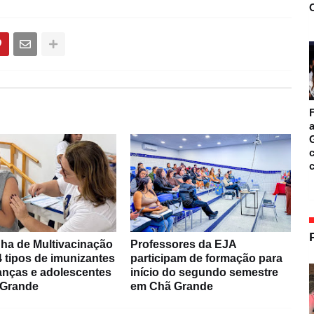
O
F
a
c
a de Multivacinação
Professores da EJA
4 tipos de imunizantes
participam de formação para
ianças e adolescentes
início do segundo semestre
 Grande
em Chã Grande