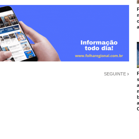
m
SEGUINTE
s
a
m