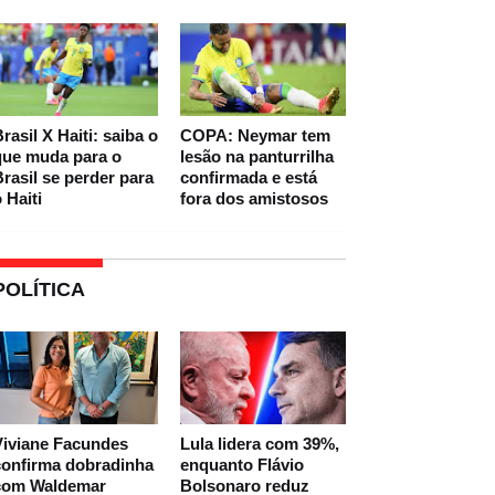
rasil X Haiti: saiba o
COPA: Neymar tem
que muda para o
lesão na panturrilha
rasil se perder para
confirmada e está
 Haiti
fora dos amistosos
POLÍTICA
Viviane Facundes
Lula lidera com 39%,
confirma dobradinha
enquanto Flávio
com Waldemar
Bolsonaro reduz