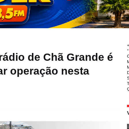
°
ádio de Chã Grande é
M
M
iar operação nesta
T