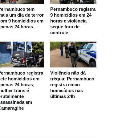
Pernambuco tem
Pernambuco registra
ais um dia de terror
9 homicídios em 24
com 9 homicídios em
horas e violência
apenas 24 horas
segue fora de
controle
Pernambuco registra
Violência não dá
ete homicídios em
trégua: Pernambuco
penas 24 horas;
registra cinco
ulher trans é
homicídios nas
brutalmente
últimas 24h
assassinada em
Camaragibe