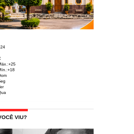
+
24
C
áx.:
+
25
ín.:
+
18
Dom
Seg
er
Qua
VOCÊ VIU?