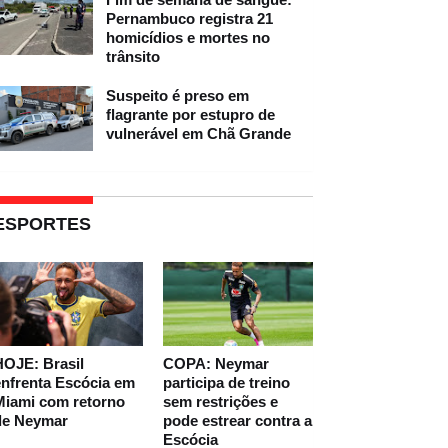
Pernambuco registra 21
homicídios e mortes no
trânsito
Suspeito é preso em
flagrante por estupro de
vulnerável em Chã Grande
ESPORTES
HOJE: Brasil
COPA: Neymar
nfrenta Escócia em
participa de treino
Miami com retorno
sem restrições e
de Neymar
pode estrear contra a
Escócia