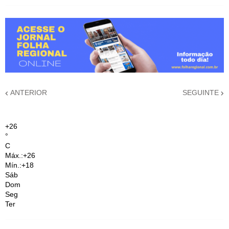
ANTERIOR
SEGUINTE
+
26
°
C
Máx.:
+
26
Mín.:
+
18
Sáb
Dom
Seg
Ter