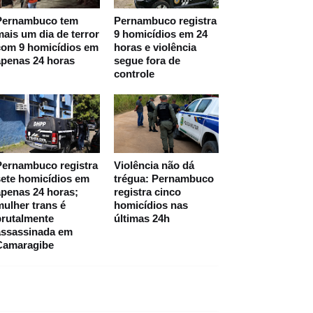
Pernambuco tem
Pernambuco registra
ais um dia de terror
9 homicídios em 24
com 9 homicídios em
horas e violência
apenas 24 horas
segue fora de
controle
Pernambuco registra
Violência não dá
ete homicídios em
trégua: Pernambuco
penas 24 horas;
registra cinco
ulher trans é
homicídios nas
brutalmente
últimas 24h
assassinada em
Camaragibe