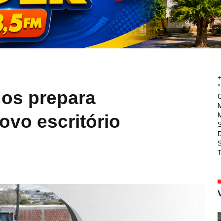
°
os prepara
M
M
ovo escritório
T