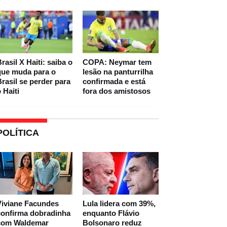
rasil X Haiti: saiba o
COPA: Neymar tem
que muda para o
lesão na panturrilha
rasil se perder para
confirmada e está
 Haiti
fora dos amistosos
POLÍTICA
Viviane Facundes
Lula lidera com 39%,
confirma dobradinha
enquanto Flávio
com Waldemar
Bolsonaro reduz