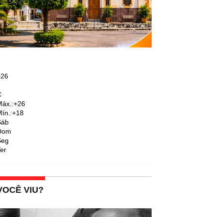
+
26
C
áx.:
+
26
ín.:
+
18
Sáb
Dom
Seg
er
VOCÊ VIU?