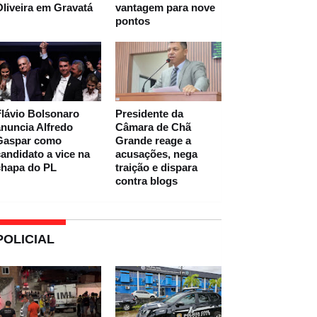
liveira em Gravatá
vantagem para nove
pontos
lávio Bolsonaro
Presidente da
nuncia Alfredo
Câmara de Chã
Gaspar como
Grande reage a
andidato a vice na
acusações, nega
chapa do PL
traição e dispara
contra blogs
POLICIAL