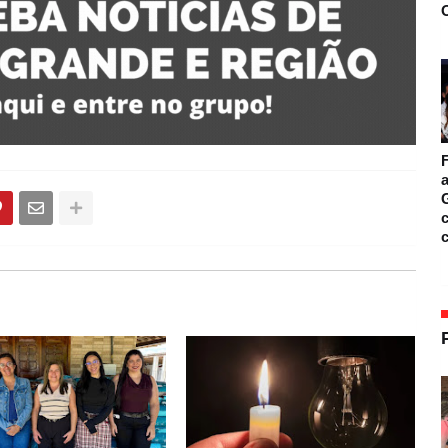
O
F
a
c