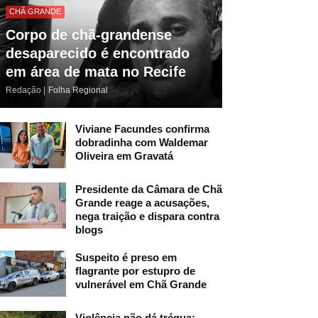
CHÃ GRANDE
Corpo de chã-grandense
desaparecido é encontrado
em área de mata no Recife
Redação |
Folha Regional
Viviane Facundes confirma
dobradinha com Waldemar
Oliveira em Gravatá
Presidente da Câmara de Chã
Grande reage a acusações,
nega traição e dispara contra
blogs
Suspeito é preso em
flagrante por estupro de
vulnerável em Chã Grande
Violência não dá trégua: