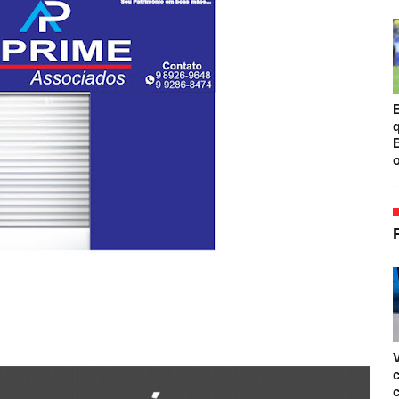
B
B
o