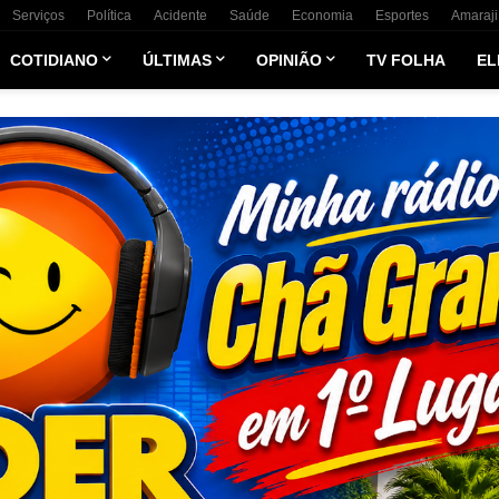
Serviços
Política
Acidente
Saúde
Economia
Esportes
Amaraji
COTIDIANO
ÚLTIMAS
OPINIÃO
TV FOLHA
EL