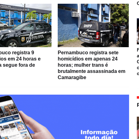
O
F
uco registra 9
Pernambuco registra sete
a
ios em 24 horas e
homicídios em apenas 24
a segue fora de
horas; mulher trans é
c
brutalmente assassinada em
Camaragibe