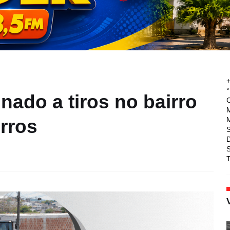
°
ado a tiros no bairro
M
M
rros
T