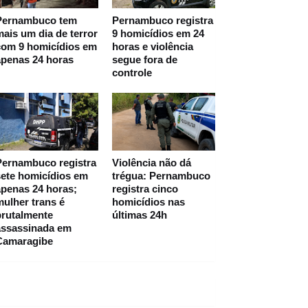
Pernambuco tem
Pernambuco registra
ais um dia de terror
9 homicídios em 24
com 9 homicídios em
horas e violência
apenas 24 horas
segue fora de
controle
Pernambuco registra
Violência não dá
ete homicídios em
trégua: Pernambuco
penas 24 horas;
registra cinco
ulher trans é
homicídios nas
brutalmente
últimas 24h
assassinada em
Camaragibe