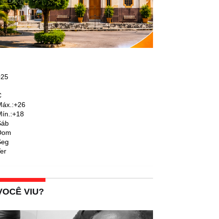
+
25
C
áx.:
+
26
ín.:
+
18
Sáb
Dom
Seg
er
VOCÊ VIU?