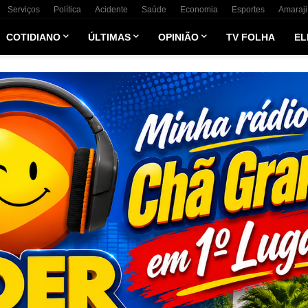
Serviços
Política
Acidente
Saúde
Economia
Esportes
Amaraji
COTIDIANO
ÚLTIMAS
OPINIÃO
TV FOLHA
EL