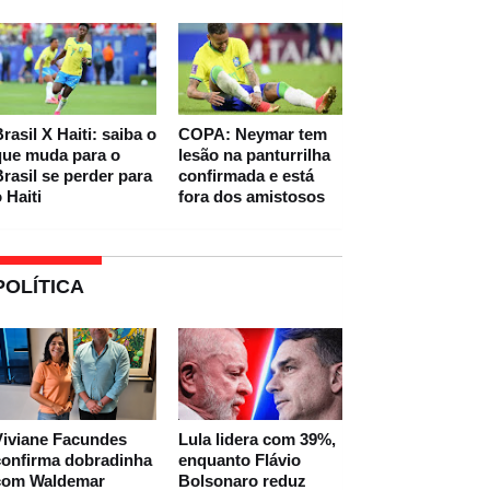
rasil X Haiti: saiba o
COPA: Neymar tem
que muda para o
lesão na panturrilha
rasil se perder para
confirmada e está
 Haiti
fora dos amistosos
POLÍTICA
Viviane Facundes
Lula lidera com 39%,
confirma dobradinha
enquanto Flávio
com Waldemar
Bolsonaro reduz