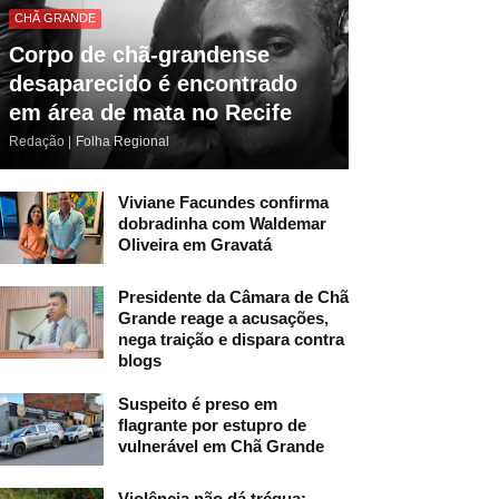
CHÃ GRANDE
Corpo de chã-grandense
desaparecido é encontrado
em área de mata no Recife
Redação |
Folha Regional
Viviane Facundes confirma
dobradinha com Waldemar
Oliveira em Gravatá
Presidente da Câmara de Chã
Grande reage a acusações,
nega traição e dispara contra
blogs
Suspeito é preso em
flagrante por estupro de
vulnerável em Chã Grande
Violência não dá trégua: