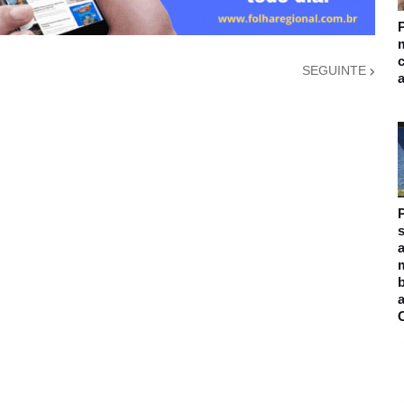
m
SEGUINTE
s
a
m