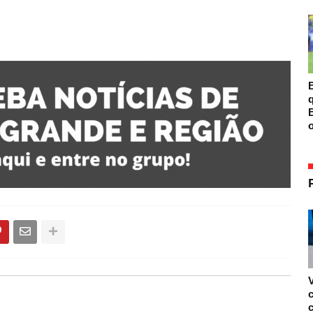
B
B
o