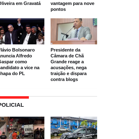
liveira em Gravatá
vantagem para nove
pontos
lávio Bolsonaro
Presidente da
nuncia Alfredo
Câmara de Chã
Gaspar como
Grande reage a
andidato a vice na
acusações, nega
chapa do PL
traição e dispara
contra blogs
POLICIAL