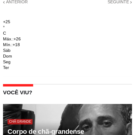
ANTERIOR
SEGUINTE
+
25
°
C
Máx.:
+
26
Mín.:
+
18
Sáb
Dom
Seg
Ter
VOCÊ VIU?
CHÃ GRANDE
Corpo de chã-grandense