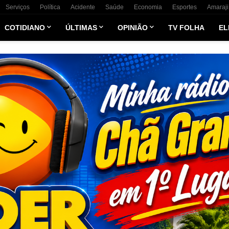
Serviços
Política
Acidente
Saúde
Economia
Esportes
Amaraji
COTIDIANO
ÚLTIMAS
OPINIÃO
TV FOLHA
EL