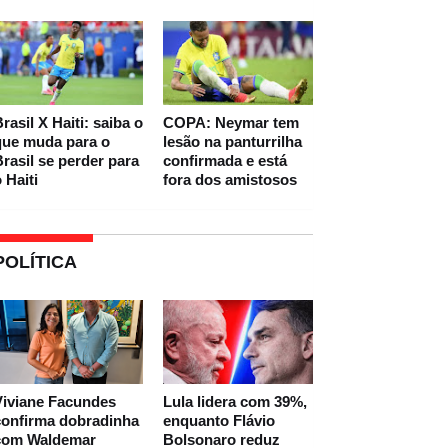
rasil X Haiti: saiba o
COPA: Neymar tem
que muda para o
lesão na panturrilha
rasil se perder para
confirmada e está
 Haiti
fora dos amistosos
POLÍTICA
Viviane Facundes
Lula lidera com 39%,
confirma dobradinha
enquanto Flávio
com Waldemar
Bolsonaro reduz