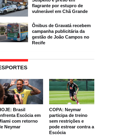
flagrante por estupro de
vulnerável em Chã Grande
Ônibus de Gravatá recebem
campanha publicitária da
gestão de João Campos no
Recife
ESPORTES
HOJE: Brasil
COPA: Neymar
nfrenta Escócia em
participa de treino
Miami com retorno
sem restrições e
de Neymar
pode estrear contra a
Escócia