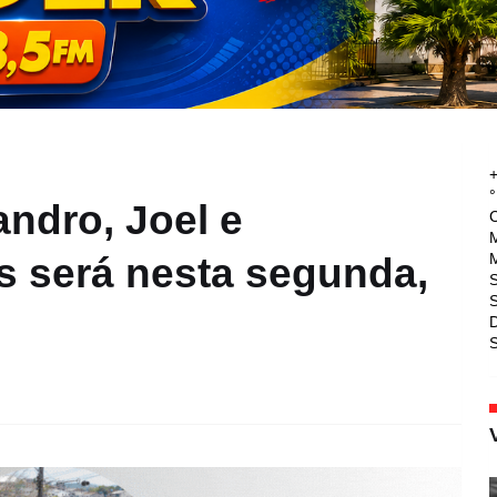
°
ndro, Joel e
M
M
s será nesta segunda,