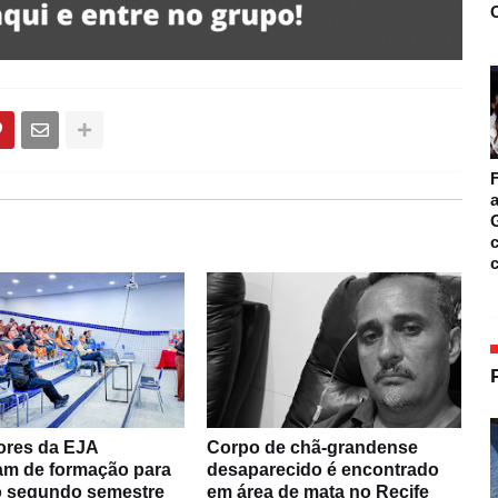
O
F
a
c
ores da EJA
Corpo de chã-grandense
pam de formação para
desaparecido é encontrado
do segundo semestre
em área de mata no Recife