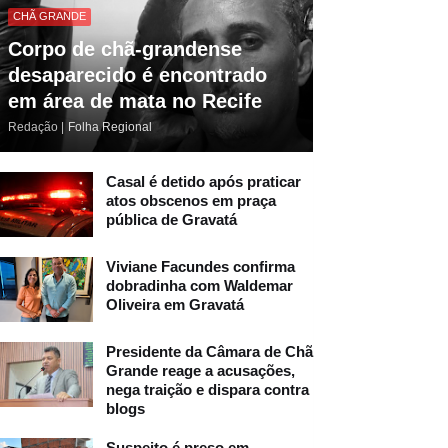
CHÃ GRANDE
Corpo de chã-grandense
desaparecido é encontrado
em área de mata no Recife
Redação |
Folha Regional
Casal é detido após praticar
atos obscenos em praça
pública de Gravatá
Viviane Facundes confirma
dobradinha com Waldemar
Oliveira em Gravatá
Presidente da Câmara de Chã
Grande reage a acusações,
nega traição e dispara contra
blogs
Suspeito é preso em