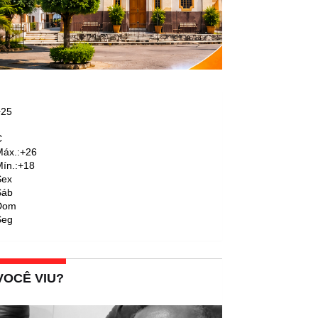
+
25
C
áx.:
+
26
ín.:
+
18
Sex
Sáb
Dom
Seg
VOCÊ VIU?