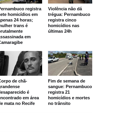
Pernambuco registra
Violência não dá
ete homicídios em
trégua: Pernambuco
penas 24 horas;
registra cinco
ulher trans é
homicídios nas
brutalmente
últimas 24h
assassinada em
Camaragibe
Corpo de chã-
Fim de semana de
grandense
sangue: Pernambuco
desaparecido é
registra 21
encontrado em área
homicídios e mortes
e mata no Recife
no trânsito