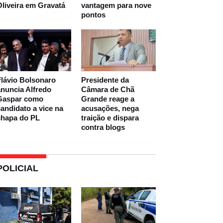
liveira em Gravatá
vantagem para nove
pontos
lávio Bolsonaro
Presidente da
nuncia Alfredo
Câmara de Chã
Gaspar como
Grande reage a
andidato a vice na
acusações, nega
chapa do PL
traição e dispara
contra blogs
POLICIAL