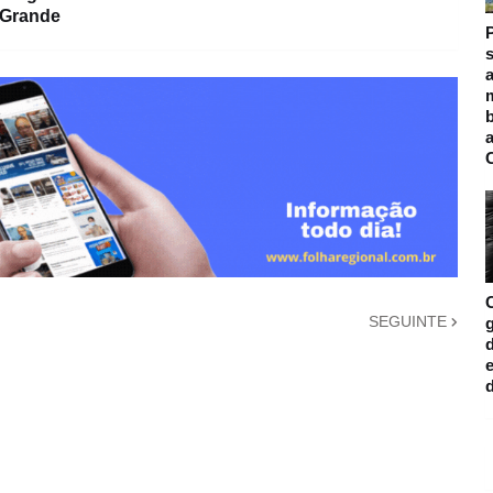
 Grande
s
a
m
SEGUINTE
d