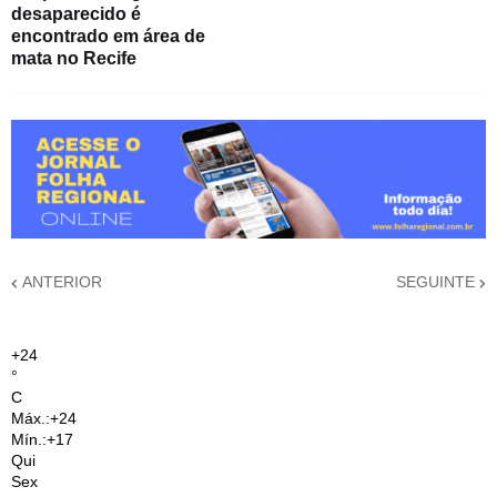
desaparecido é
encontrado em área de
mata no Recife
ANTERIOR
SEGUINTE
+
24
°
C
Máx.:
+
24
Mín.:
+
17
Qui
Sex