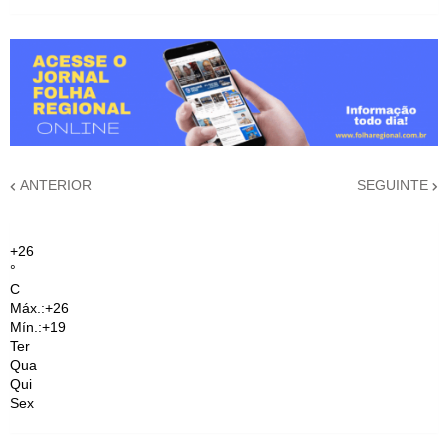
ANTERIOR
SEGUINTE
+
26
°
C
Máx.:
+
26
Mín.:
+
19
Ter
Qua
Qui
Sex