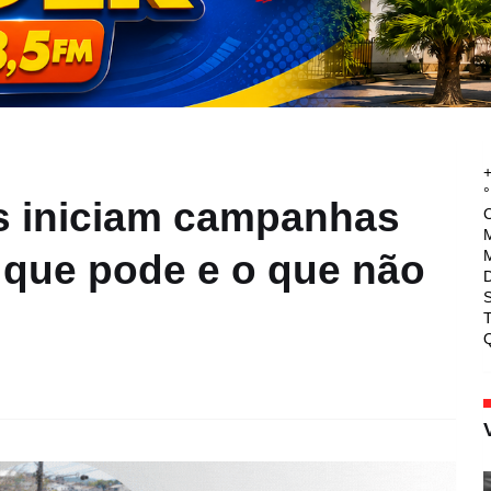
°
s iniciam campanhas
M
M
o que pode e o que não
T