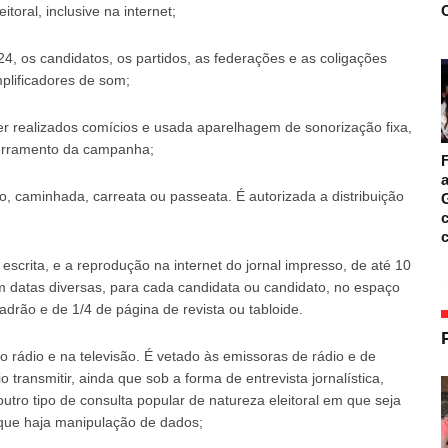
O
toral, inclusive na internet;
24, os candidatos, os partidos, as federações e as coligações
mplificadores de som;
ser realizados comícios e usada aparelhagem de sonorização fixa,
cerramento da campanha;
F
a
co, caminhada, carreata ou passeata. É autorizada a distribuição
c
escrita, e a reprodução na internet do jornal impresso, de até 10
em datas diversas, para cada candidata ou candidato, no espaço
adrão e de 1/4 de página de revista ou tabloide.
 rádio e na televisão. É vetado às emissoras de rádio e de
 transmitir, ainda que sob a forma de entrevista jornalística,
tro tipo de consulta popular de natureza eleitoral em que seja
m que haja manipulação de dados;