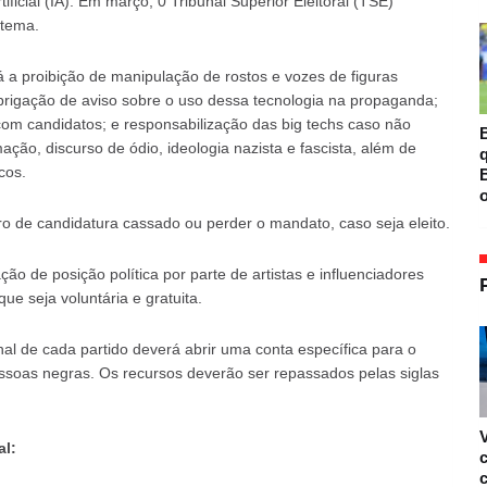
ificial (IA). Em março, 0 Tribunal Superior Eleitoral (TSE)
 tema.
á a proibição de manipulação de rostos e vozes de figuras
brigação de aviso sobre o uso dessa tecnologia na propaganda;
com candidatos; e responsabilização das big techs caso não
B
o, discurso de ódio, ideologia nazista e fascista, além de
cos.
B
o
o de candidatura cassado ou perder o mandato, caso seja eleito.
ão de posição política por parte de artistas e influenciadores
ue seja voluntária e gratuita.
l de cada partido deverá abrir uma conta específica para o
ssoas negras. Os recursos deverão ser repassados pelas siglas
al: