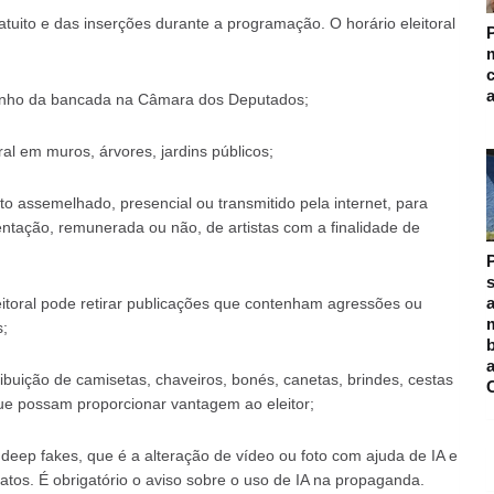
ratuito e das inserções durante a programação. O horário eleitoral
m
manho da bancada na Câmara dos Deputados;
al em muros, árvores, jardins públicos;
to assemelhado, presencial ou transmitido pela internet, para
ntação, remunerada ou não, de artistas com a finalidade de
s
a
leitoral pode retirar publicações que contenham agressões ou
m
s;
tribuição de camisetas, chaveiros, bonés, canetas, brindes, cestas
ue possam proporcionar vantagem ao eleitor;
 de deep fakes, que é a alteração de vídeo ou foto com ajuda de IA e
atos. É obrigatório o aviso sobre o uso de IA na propaganda.