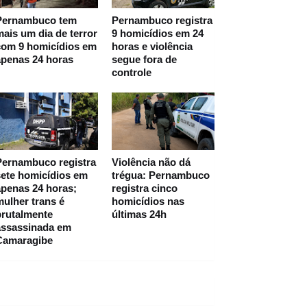
Pernambuco tem
Pernambuco registra
ais um dia de terror
9 homicídios em 24
com 9 homicídios em
horas e violência
apenas 24 horas
segue fora de
controle
Pernambuco registra
Violência não dá
ete homicídios em
trégua: Pernambuco
penas 24 horas;
registra cinco
ulher trans é
homicídios nas
brutalmente
últimas 24h
assassinada em
Camaragibe