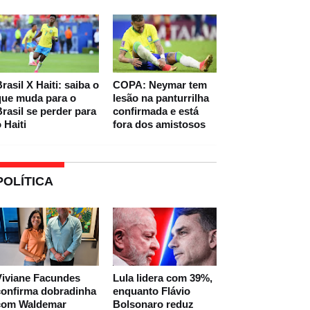
rasil X Haiti: saiba o
COPA: Neymar tem
que muda para o
lesão na panturrilha
rasil se perder para
confirmada e está
 Haiti
fora dos amistosos
POLÍTICA
Viviane Facundes
Lula lidera com 39%,
confirma dobradinha
enquanto Flávio
com Waldemar
Bolsonaro reduz