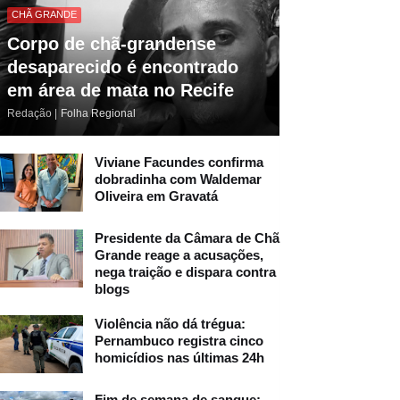
CHÃ GRANDE
Corpo de chã-grandense
desaparecido é encontrado
em área de mata no Recife
Redação |
Folha Regional
Viviane Facundes confirma
dobradinha com Waldemar
Oliveira em Gravatá
Presidente da Câmara de Chã
Grande reage a acusações,
nega traição e dispara contra
blogs
Violência não dá trégua:
Pernambuco registra cinco
homicídios nas últimas 24h
Fim de semana de sangue: