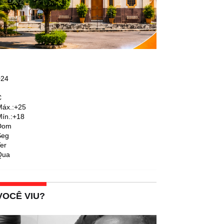
+
24
C
áx.:
+
25
ín.:
+
18
Dom
Seg
er
Qua
VOCÊ VIU?