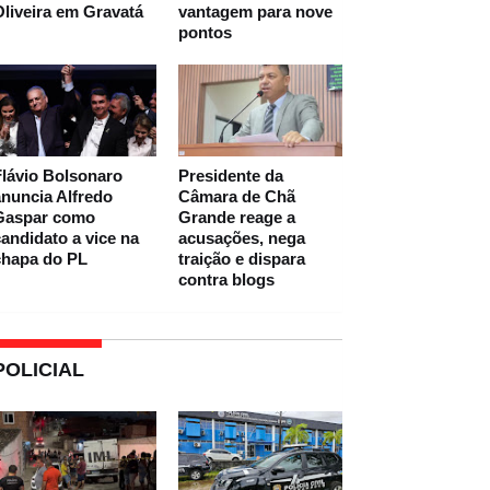
liveira em Gravatá
vantagem para nove
pontos
lávio Bolsonaro
Presidente da
nuncia Alfredo
Câmara de Chã
Gaspar como
Grande reage a
andidato a vice na
acusações, nega
chapa do PL
traição e dispara
contra blogs
POLICIAL