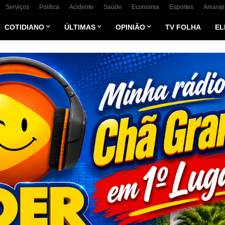
Serviços
Política
Acidente
Saúde
Economia
Esportes
Amaraji
COTIDIANO
ÚLTIMAS
OPINIÃO
TV FOLHA
EL