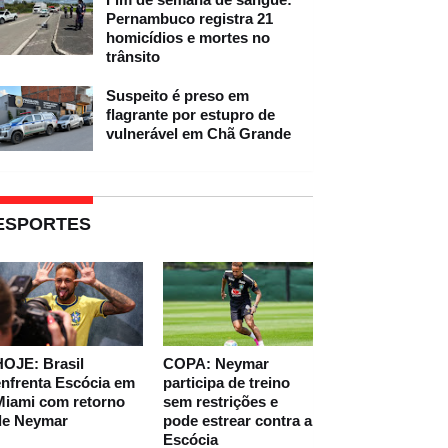
Pernambuco registra 21
homicídios e mortes no
trânsito
Suspeito é preso em
flagrante por estupro de
vulnerável em Chã Grande
ESPORTES
HOJE: Brasil
COPA: Neymar
nfrenta Escócia em
participa de treino
Miami com retorno
sem restrições e
de Neymar
pode estrear contra a
Escócia