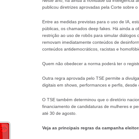
Neste ano, há ainda a novidade da inteligência art
publicou diretrizes aprovadas pela Corte sobre o
Entre as medidas previstas para o uso de IA, est
públicas, os chamados deep fakes. Há ainda a o
restrição ao uso de robôs para simular diálogos 
removam imediatamente conteúdos de desinformaçã
conteúdos antidemocráticos, racistas e homofóbi
Quem não obedecer a norma poderá ter o registr
Outra regra aprovada pelo TSE permite a divulgaç
digitais em shows, performances e perfis, desde q
O TSE também determinou que o diretório naciona
financiamento de candidaturas de mulheres e pe
até 30 de agosto.
Veja as principais regras da campanha eleitor