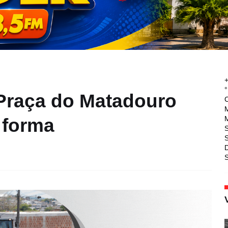
°
Praça do Matadouro
M
M
 forma