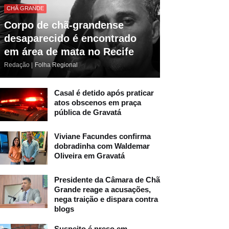
CHÃ GRANDE
Corpo de chã-grandense
desaparecido é encontrado
em área de mata no Recife
Redação |
Folha Regional
Casal é detido após praticar
atos obscenos em praça
pública de Gravatá
Viviane Facundes confirma
dobradinha com Waldemar
Oliveira em Gravatá
Presidente da Câmara de Chã
Grande reage a acusações,
nega traição e dispara contra
blogs
Suspeito é preso em