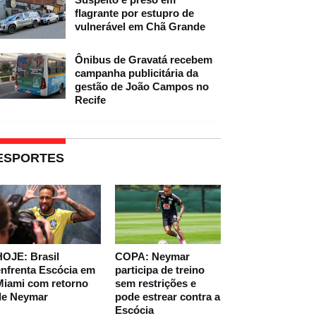
flagrante por estupro de
vulnerável em Chã Grande
Ônibus de Gravatá recebem
campanha publicitária da
gestão de João Campos no
Recife
ESPORTES
HOJE: Brasil
COPA: Neymar
nfrenta Escócia em
participa de treino
Miami com retorno
sem restrições e
de Neymar
pode estrear contra a
Escócia