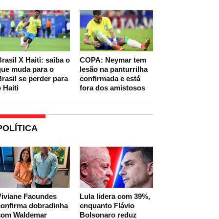
rasil X Haiti: saiba o
COPA: Neymar tem
que muda para o
lesão na panturrilha
rasil se perder para
confirmada e está
 Haiti
fora dos amistosos
POLÍTICA
Viviane Facundes
Lula lidera com 39%,
confirma dobradinha
enquanto Flávio
com Waldemar
Bolsonaro reduz