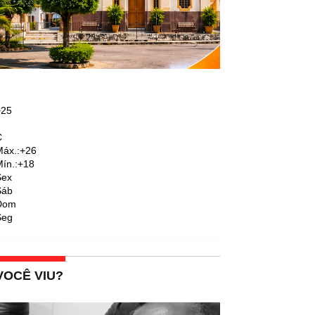
+
25
C
áx.:
+
26
ín.:
+
18
Sex
Sáb
Dom
Seg
VOCÊ VIU?