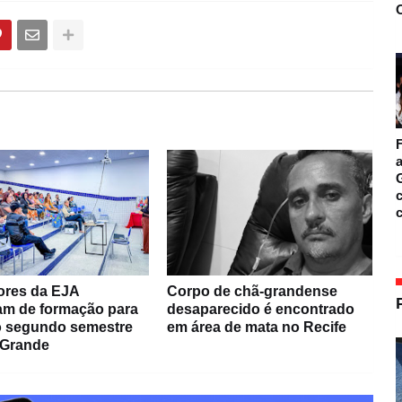
O
F
a
c
ores da EJA
Corpo de chã-grandense
pam de formação para
desaparecido é encontrado
do segundo semestre
em área de mata no Recife
 Grande