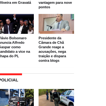
liveira em Gravatá
vantagem para nove
pontos
lávio Bolsonaro
Presidente da
nuncia Alfredo
Câmara de Chã
Gaspar como
Grande reage a
andidato a vice na
acusações, nega
chapa do PL
traição e dispara
contra blogs
POLICIAL