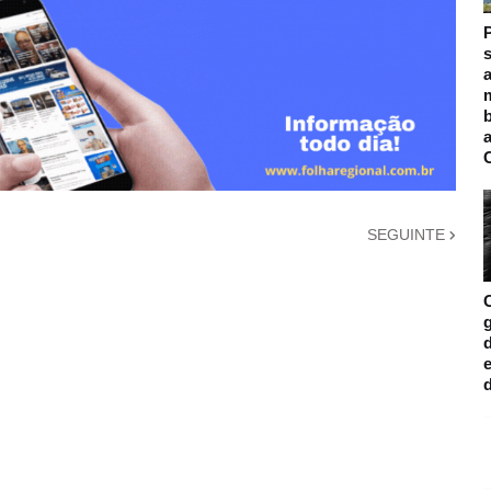
s
a
m
SEGUINTE
d