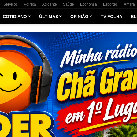
Serviços
Política
Acidente
Saúde
Economia
Esportes
Amaraji
COTIDIANO
ÚLTIMAS
OPINIÃO
TV FOLHA
EL