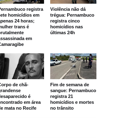
Pernambuco registra
Violência não dá
ete homicídios em
trégua: Pernambuco
penas 24 horas;
registra cinco
ulher trans é
homicídios nas
brutalmente
últimas 24h
assassinada em
Camaragibe
Corpo de chã-
Fim de semana de
grandense
sangue: Pernambuco
desaparecido é
registra 21
encontrado em área
homicídios e mortes
e mata no Recife
no trânsito