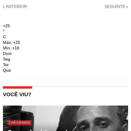
ANTERIOR
SEGUINTE
+
25
°
C
Máx.:
+
25
Mín.:
+
18
Dom
Seg
Ter
Qua
VOCÊ VIU?
CHÃ GRANDE