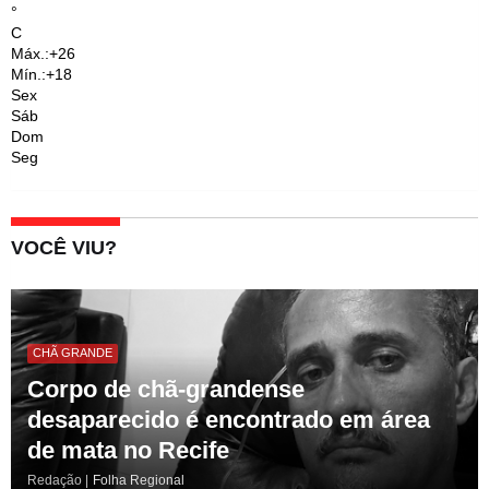
°
C
Máx.:
+
26
Mín.:
+
18
Sex
Sáb
Dom
Seg
VOCÊ VIU?
CHÃ GRANDE
Corpo de chã-grandense
desaparecido é encontrado em área
de mata no Recife
Redação |
Folha Regional