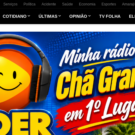
Serviços
Política
Acidente
Saúde
Economia
Esportes
Amaraji
COTIDIANO
ÚLTIMAS
OPINIÃO
TV FOLHA
EL