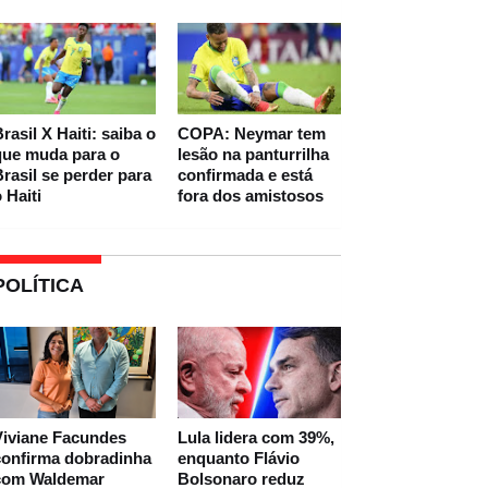
rasil X Haiti: saiba o
COPA: Neymar tem
que muda para o
lesão na panturrilha
rasil se perder para
confirmada e está
 Haiti
fora dos amistosos
POLÍTICA
Viviane Facundes
Lula lidera com 39%,
confirma dobradinha
enquanto Flávio
com Waldemar
Bolsonaro reduz