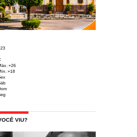
+
23
C
áx.:
+
26
ín.:
+
18
Sex
Sáb
Dom
Seg
VOCÊ VIU?