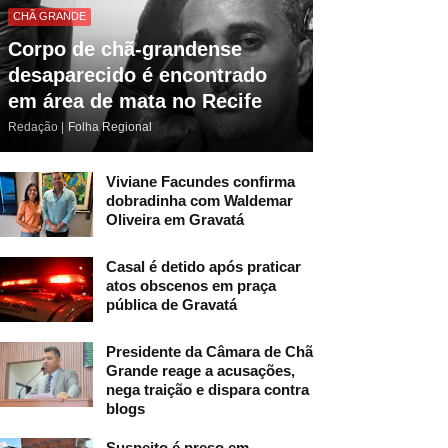
CHÃ GRANDE
Corpo de chã-grandense
desaparecido é encontrado
em área de mata no Recife
Redação |
Folha Regional
Viviane Facundes confirma
dobradinha com Waldemar
Oliveira em Gravatá
Casal é detido após praticar
atos obscenos em praça
pública de Gravatá
Presidente da Câmara de Chã
Grande reage a acusações,
nega traição e dispara contra
blogs
Suspeito é preso em