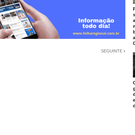
s
a
m
SEGUINTE
d