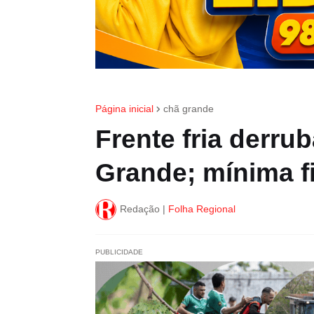
Página inicial
chã grande
Frente fria derr
Grande; mínima f
Redação |
Folha Regional
PUBLICIDADE