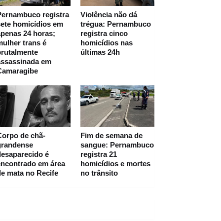
Pernambuco registra
Violência não dá
ete homicídios em
trégua: Pernambuco
penas 24 horas;
registra cinco
ulher trans é
homicídios nas
brutalmente
últimas 24h
assassinada em
Camaragibe
Corpo de chã-
Fim de semana de
grandense
sangue: Pernambuco
desaparecido é
registra 21
encontrado em área
homicídios e mortes
e mata no Recife
no trânsito