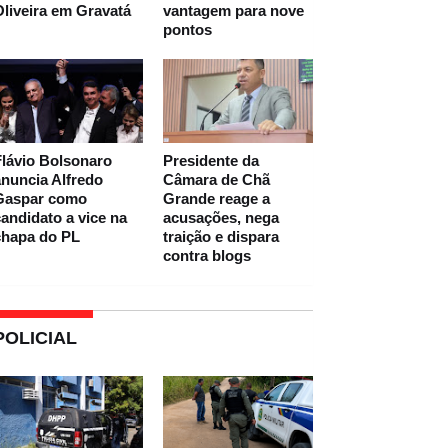
liveira em Gravatá
vantagem para nove
pontos
lávio Bolsonaro
Presidente da
nuncia Alfredo
Câmara de Chã
Gaspar como
Grande reage a
andidato a vice na
acusações, nega
chapa do PL
traição e dispara
contra blogs
POLICIAL