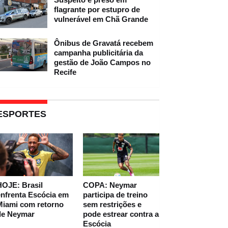
flagrante por estupro de
vulnerável em Chã Grande
Ônibus de Gravatá recebem
campanha publicitária da
gestão de João Campos no
Recife
ESPORTES
HOJE: Brasil
COPA: Neymar
nfrenta Escócia em
participa de treino
Miami com retorno
sem restrições e
de Neymar
pode estrear contra a
Escócia