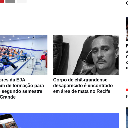
O
F
a
c
ores da EJA
Corpo de chã-grandense
pam de formação para
desaparecido é encontrado
do segundo semestre
em área de mata no Recife
 Grande