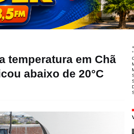
°
uba temperatura em Chã
M
M
icou abaixo de 20°C