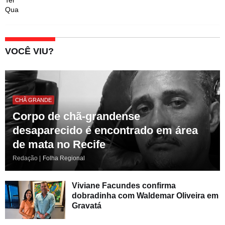
Ter
Qua
VOCÊ VIU?
CHÃ GRANDE
Corpo de chã-grandense
desaparecido é encontrado em área
de mata no Recife
Redação |
Folha Regional
Viviane Facundes confirma
dobradinha com Waldemar Oliveira em
Gravatá