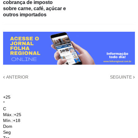
cobrança de imposto
sobre carne, café, açúcar e
outros importados
ANTERIOR
SEGUINTE
+
25
°
C
Máx.:
+
25
Mín.:
+
18
Dom
Seg