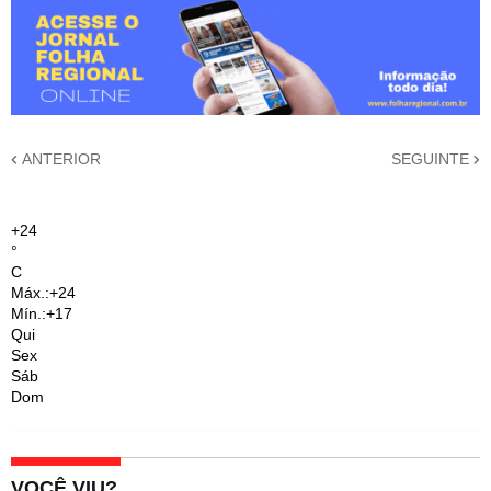
ANTERIOR
SEGUINTE
+
24
°
C
Máx.:
+
24
Mín.:
+
17
Qui
Sex
Sáb
Dom
VOCÊ VIU?