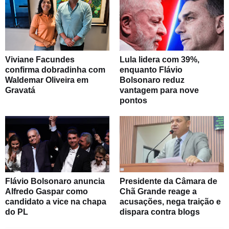
Viviane Facundes
Lula lidera com 39%,
confirma dobradinha com
enquanto Flávio
Waldemar Oliveira em
Bolsonaro reduz
Gravatá
vantagem para nove
pontos
Flávio Bolsonaro anuncia
Presidente da Câmara de
Alfredo Gaspar como
Chã Grande reage a
candidato a vice na chapa
acusações, nega traição e
do PL
dispara contra blogs