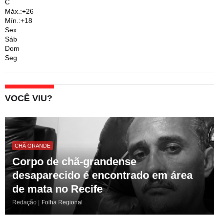
C
Máx.:
+
26
Mín.:
+
18
Sex
Sáb
Dom
Seg
VOCÊ VIU?
CHÃ GRANDE
Corpo de chã-grandense
desaparecido é encontrado em área
de mata no Recife
Redação |
Folha Regional