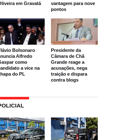
liveira em Gravatá
vantagem para nove
pontos
lávio Bolsonaro
Presidente da
nuncia Alfredo
Câmara de Chã
Gaspar como
Grande reage a
andidato a vice na
acusações, nega
chapa do PL
traição e dispara
contra blogs
POLICIAL