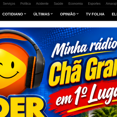
Serviços
Política
Acidente
Saúde
Economia
Esportes
Amaraji
COTIDIANO
ÚLTIMAS
OPINIÃO
TV FOLHA
EL