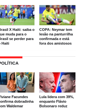
rasil X Haiti: saiba o
COPA: Neymar tem
que muda para o
lesão na panturrilha
rasil se perder para
confirmada e está
 Haiti
fora dos amistosos
POLÍTICA
Viviane Facundes
Lula lidera com 39%,
confirma dobradinha
enquanto Flávio
com Waldemar
Bolsonaro reduz