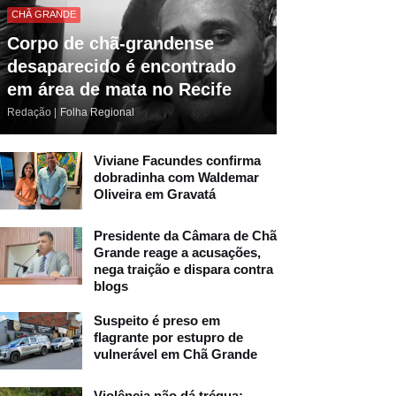
CHÃ GRANDE
Corpo de chã-grandense
desaparecido é encontrado
em área de mata no Recife
Redação |
Folha Regional
Viviane Facundes confirma
dobradinha com Waldemar
Oliveira em Gravatá
Presidente da Câmara de Chã
Grande reage a acusações,
nega traição e dispara contra
blogs
Suspeito é preso em
flagrante por estupro de
vulnerável em Chã Grande
Violência não dá trégua: