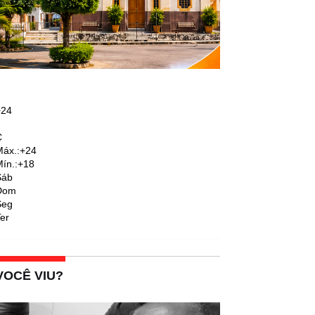
+
24
C
áx.:
+
24
ín.:
+
18
Sáb
Dom
Seg
er
VOCÊ VIU?