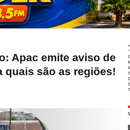
°
o: Apac emite aviso de
M
M
a quais são as regiões!
T