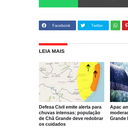
Facebook
Twitter
LEIA MAIS
Defesa Civil emite alerta para
Apac am
chuvas intensas; população
moderad
de Chã Grande deve redobrar
Grande 
os cuidados