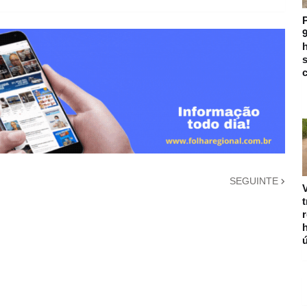
9
h
s
c
SEGUINTE
V
r
ú