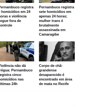
Pernambuco registra
Pernambuco registra
 homicídios em 24
sete homicídios em
oras e violência
apenas 24 horas;
egue fora de
mulher trans é
ontrole
brutalmente
assassinada em
Camaragibe
iolência não dá
Corpo de chã-
trégua: Pernambuco
grandense
egistra cinco
desaparecido é
homicídios nas
encontrado em área
ltimas 24h
de mata no Recife