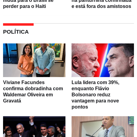
muda para o Brasil se
na panturrilha confirmada
perder para o Haiti
e está fora dos amistosos
POLÍTICA
Viviane Facundes
Lula lidera com 39%,
confirma dobradinha com
enquanto Flávio
Waldemar Oliveira em
Bolsonaro reduz
Gravatá
vantagem para nove
pontos