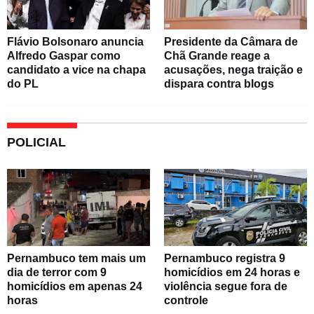
Flávio Bolsonaro anuncia
Presidente da Câmara de
Alfredo Gaspar como
Chã Grande reage a
candidato a vice na chapa
acusações, nega traição e
do PL
dispara contra blogs
POLICIAL
Pernambuco tem mais um
Pernambuco registra 9
dia de terror com 9
homicídios em 24 horas e
homicídios em apenas 24
violência segue fora de
horas
controle