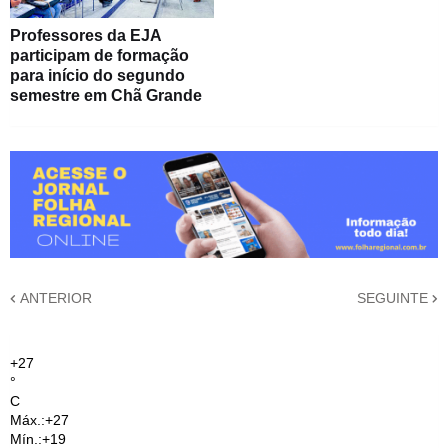
Professores da EJA
participam de formação
para início do segundo
semestre em Chã Grande
ANTERIOR
SEGUINTE
+
27
°
C
Máx.:
+
27
Mín.:
+
19