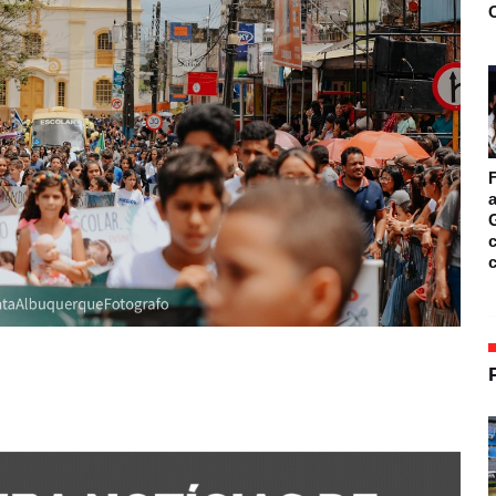
O
F
a
c