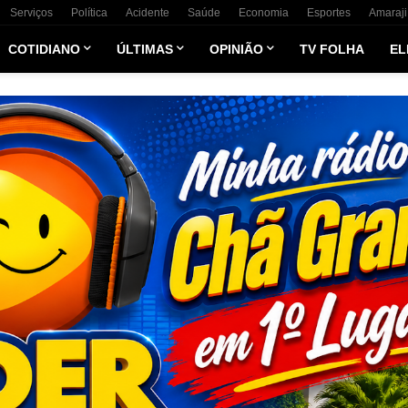
Serviços
Política
Acidente
Saúde
Economia
Esportes
Amaraji
COTIDIANO
ÚLTIMAS
OPINIÃO
TV FOLHA
EL