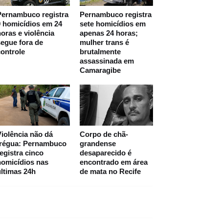
Pernambuco registra
Pernambuco registra
 homicídios em 24
sete homicídios em
oras e violência
apenas 24 horas;
egue fora de
mulher trans é
ontrole
brutalmente
assassinada em
Camaragibe
iolência não dá
Corpo de chã-
trégua: Pernambuco
grandense
egistra cinco
desaparecido é
homicídios nas
encontrado em área
ltimas 24h
de mata no Recife