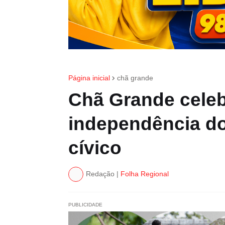
Página inicial
chã grande
Chã Grande celeb
independência do
cívico
Redação |
Folha Regional
PUBLICIDADE