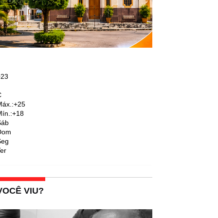
+
23
C
áx.:
+
25
ín.:
+
18
Sáb
Dom
Seg
er
VOCÊ VIU?