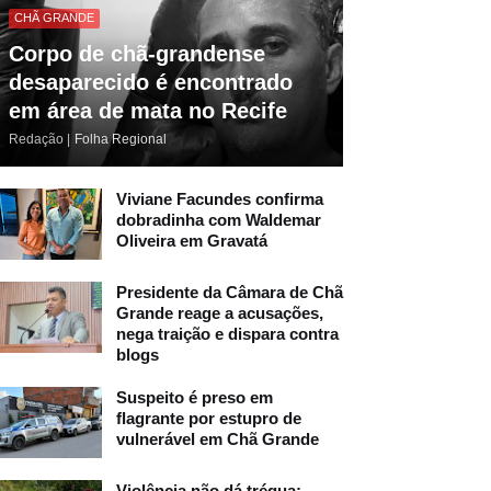
CHÃ GRANDE
Corpo de chã-grandense
desaparecido é encontrado
em área de mata no Recife
Redação |
Folha Regional
Viviane Facundes confirma
dobradinha com Waldemar
Oliveira em Gravatá
Presidente da Câmara de Chã
Grande reage a acusações,
nega traição e dispara contra
blogs
Suspeito é preso em
flagrante por estupro de
vulnerável em Chã Grande
Violência não dá trégua: