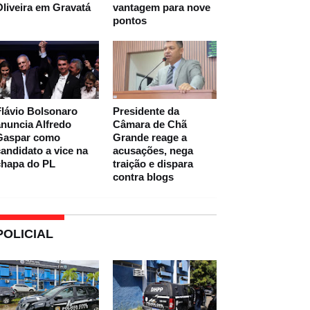
liveira em Gravatá
vantagem para nove
pontos
lávio Bolsonaro
Presidente da
nuncia Alfredo
Câmara de Chã
Gaspar como
Grande reage a
andidato a vice na
acusações, nega
chapa do PL
traição e dispara
contra blogs
POLICIAL