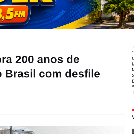
°
ra 200 anos de
M
M
 Brasil com desfile
T