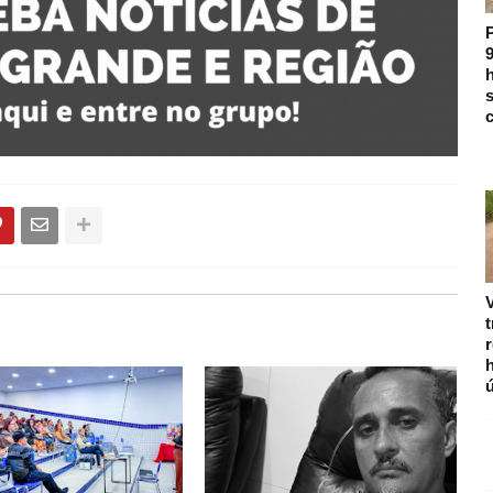
9
h
s
c
V
r
ú