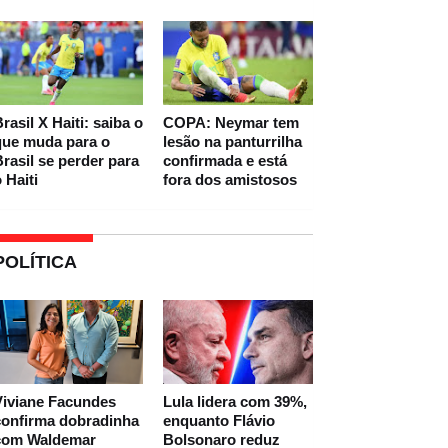
rasil X Haiti: saiba o
COPA: Neymar tem
que muda para o
lesão na panturrilha
rasil se perder para
confirmada e está
 Haiti
fora dos amistosos
POLÍTICA
Viviane Facundes
Lula lidera com 39%,
confirma dobradinha
enquanto Flávio
com Waldemar
Bolsonaro reduz