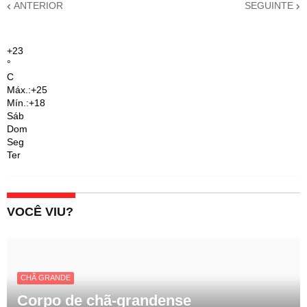
ANTERIOR
SEGUINTE
+
23
°
C
Máx.:
+
25
Mín.:
+
18
Sáb
Dom
Seg
Ter
VOCÊ VIU?
CHÃ GRANDE
Corpo de chã-grandense