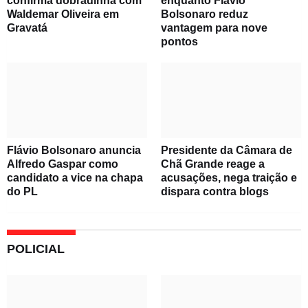
confirma dobradinha com
enquanto Flávio
Waldemar Oliveira em
Bolsonaro reduz
Gravatá
vantagem para nove
pontos
Flávio Bolsonaro anuncia
Presidente da Câmara de
Alfredo Gaspar como
Chã Grande reage a
candidato a vice na chapa
acusações, nega traição e
do PL
dispara contra blogs
POLICIAL