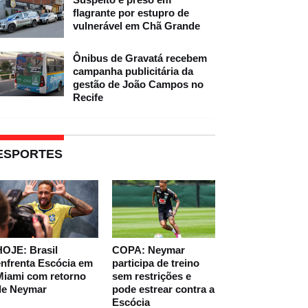
flagrante por estupro de
vulnerável em Chã Grande
Ônibus de Gravatá recebem
campanha publicitária da
gestão de João Campos no
Recife
ESPORTES
HOJE: Brasil
COPA: Neymar
nfrenta Escócia em
participa de treino
Miami com retorno
sem restrições e
de Neymar
pode estrear contra a
Escócia