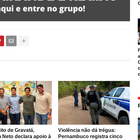
O
F
a
c
ito de Gravatá,
Violência não dá trégua:
 Neto declara apoio à
Pernambuco registra cinco