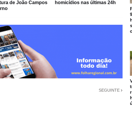
tura de João Campos
homicídios nas últimas 24h
rno
9
h
s
c
V
SEGUINTE
r
ú