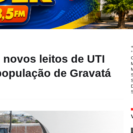
°
novos leitos de UTI
M
M
população de Gravatá