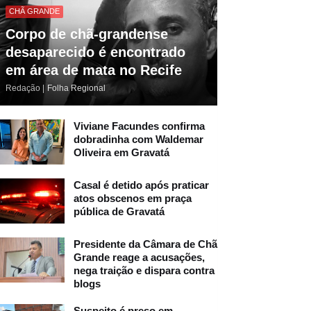
CHÃ GRANDE
Corpo de chã-grandense
desaparecido é encontrado
em área de mata no Recife
Redação |
Folha Regional
Viviane Facundes confirma
dobradinha com Waldemar
Oliveira em Gravatá
Casal é detido após praticar
atos obscenos em praça
pública de Gravatá
Presidente da Câmara de Chã
Grande reage a acusações,
nega traição e dispara contra
blogs
Suspeito é preso em