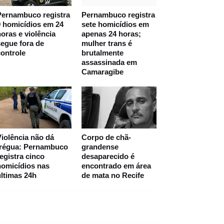
Pernambuco registra
Pernambuco registra
 homicídios em 24
sete homicídios em
oras e violência
apenas 24 horas;
egue fora de
mulher trans é
ontrole
brutalmente
assassinada em
Camaragibe
iolência não dá
Corpo de chã-
trégua: Pernambuco
grandense
egistra cinco
desaparecido é
homicídios nas
encontrado em área
ltimas 24h
de mata no Recife