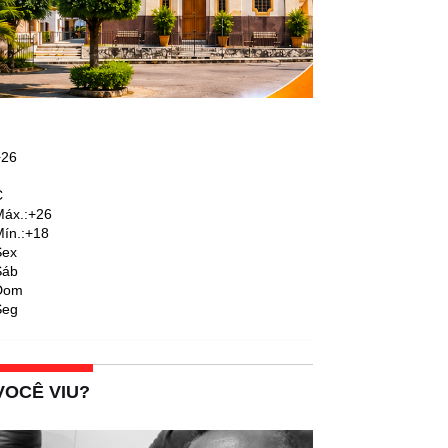
+
26
C
áx.:
+
26
ín.:
+
18
Sex
Sáb
Dom
Seg
VOCÊ VIU?