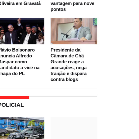
liveira em Gravatá
vantagem para nove
pontos
lávio Bolsonaro
Presidente da
nuncia Alfredo
Câmara de Chã
Gaspar como
Grande reage a
andidato a vice na
acusações, nega
chapa do PL
traição e dispara
contra blogs
POLICIAL