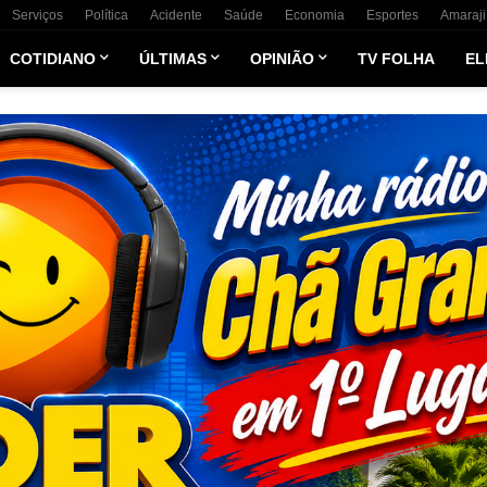
Serviços
Política
Acidente
Saúde
Economia
Esportes
Amaraji
COTIDIANO
ÚLTIMAS
OPINIÃO
TV FOLHA
EL