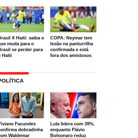
rasil X Haiti: saiba o
COPA: Neymar tem
que muda para o
lesão na panturrilha
rasil se perder para
confirmada e está
 Haiti
fora dos amistosos
POLÍTICA
Viviane Facundes
Lula lidera com 39%,
confirma dobradinha
enquanto Flávio
com Waldemar
Bolsonaro reduz