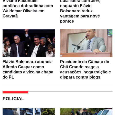
Viviane Facundes
Lula lidera com 39%,
confirma dobradinha com
enquanto Flávio
Waldemar Oliveira em
Bolsonaro reduz
Gravatá
vantagem para nove
pontos
Flávio Bolsonaro anuncia
Presidente da Câmara de
Alfredo Gaspar como
Chã Grande reage a
candidato a vice na chapa
acusações, nega traição e
do PL
dispara contra blogs
POLICIAL