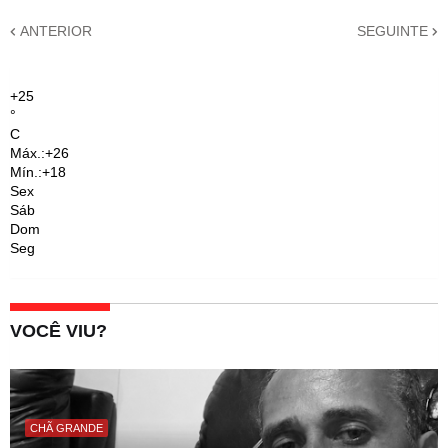
ANTERIOR
SEGUINTE
+
25
°
C
Máx.:
+
26
Mín.:
+
18
Sex
Sáb
Dom
Seg
VOCÊ VIU?
CHÃ GRANDE