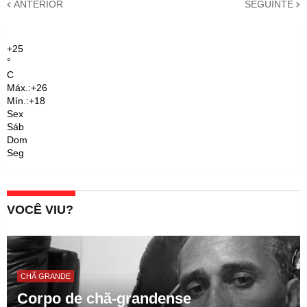
ANTERIOR
SEGUINTE
+
25
°
C
Máx.:
+
26
Mín.:
+
18
Sex
Sáb
Dom
Seg
VOCÊ VIU?
CHÃ GRANDE
Corpo de chã-grandense