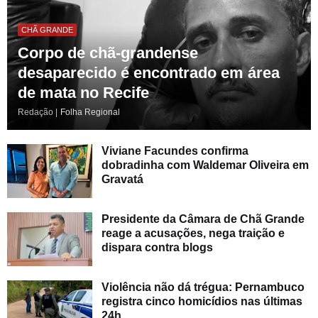
CHÃ GRANDE
Corpo de chã-grandense
desaparecido é encontrado em área
de mata no Recife
Redação |
Folha Regional
Viviane Facundes confirma
dobradinha com Waldemar Oliveira em
Gravatá
Presidente da Câmara de Chã Grande
reage a acusações, nega traição e
dispara contra blogs
Violência não dá trégua: Pernambuco
registra cinco homicídios nas últimas
24h