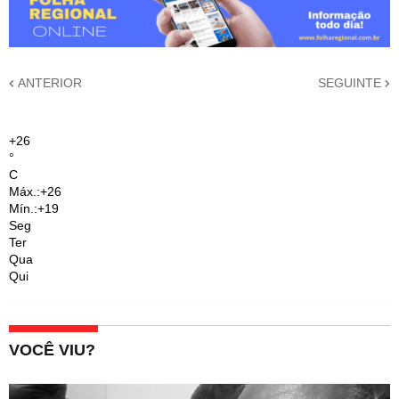
ANTERIOR
SEGUINTE
+
26
°
C
Máx.:
+
26
Mín.:
+
19
Seg
Ter
Qua
Qui
VOCÊ VIU?