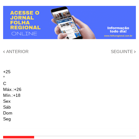
ANTERIOR
SEGUINTE
+
25
°
C
Máx.:
+
26
Mín.:
+
18
Sex
Sáb
Dom
Seg