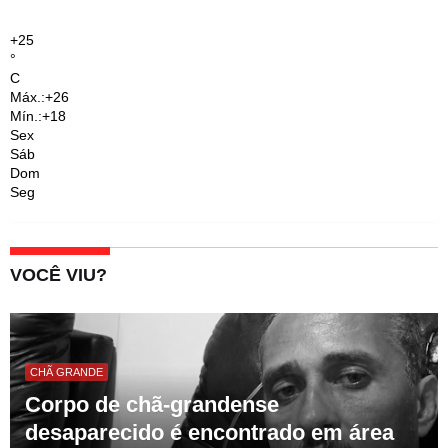
+
25
°
C
Máx.:
+
26
Mín.:
+
18
Sex
Sáb
Dom
Seg
VOCÊ VIU?
CHÃ GRANDE
Corpo de chã-grandense
desaparecido é encontrado em área