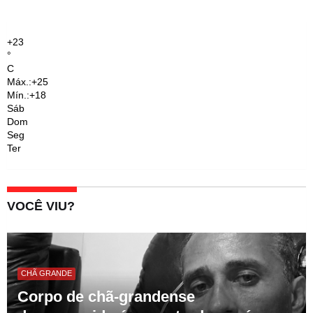
+
23
°
C
Máx.:
+
25
Mín.:
+
18
Sáb
Dom
Seg
Ter
VOCÊ VIU?
CHÃ GRANDE
Corpo de chã-grandense