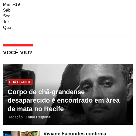
Mín.:
+
19
Sáb
Seg
Ter
Qua
VOCÊ VIU?
CHÃ GRANDE
Corpo de chã-grandense
desaparecido é encontrado em área
de mata no Recife
Redação |
Folha Regional
Viviane Facundes confirma