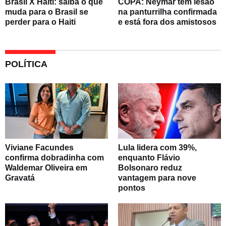
Brasil X Haiti: saiba o que
COPA: Neymar tem lesão
muda para o Brasil se
na panturrilha confirmada
perder para o Haiti
e está fora dos amistosos
POLÍTICA
Viviane Facundes
Lula lidera com 39%,
confirma dobradinha com
enquanto Flávio
Waldemar Oliveira em
Bolsonaro reduz
Gravatá
vantagem para nove
pontos